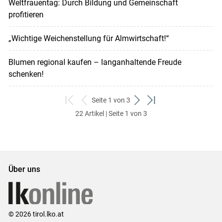
Weltfrauentag: Durch Bildung und Gemeinschaft
profitieren
„Wichtige Weichenstellung für Almwirtschaft!“
Blumen regional kaufen – langanhaltende Freude
schenken!
Seite 1 von 3
zum
zurück
weiter
zum
22 Artikel | Seite 1 von 3
ersten
zum
zum
letzten
Set
vorigen
nächsten
Set
Set
Set
Über uns
© 2026 tirol.lko.at