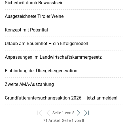
Sicherheit durch Bewusstsein
Ausgezeichnete Tiroler Weine
Konzept mit Potential
Urlaub am Bauernhof – ein Erfolgsmodell
Anpassungen im Landwirtschaftskammergesetz
Einbindung der Übergebergeneration
Zweite AMA-Auszahlung
Grundfutteruntersuchungsaktion 2026 – jetzt anmelden!
Seite 1 von 8
zum
zurück
weiter
zum
71 Artikel | Seite 1 von 8
ersten
zum
zum
letzten