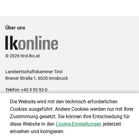
Set
vorigen
nächsten
Set
Set
Set
Über uns
© 2026 tirol.lko.at
Landwirtschaftskammer Tirol
Brixner Straße 1, 6020 Innsbruck
Telefon: +43 5 92 92-0
E-Mail:
office@lk-tirol.at
Die Website wird mit den technisch erforderlichen
Impressum
|
Kontakt
|
Datenschutzerklärung
|
Barrierefreiheit
|
Cookies ausgeführt. Andere Cookies werden nur mit Ihrer
Cookie-Einstellungen
Zustimmung gesetzt. Sie können Ihre Entscheidung für
diese Website in den
Cookie-Einstellungen
jederzeit
einsehen und korrigieren.