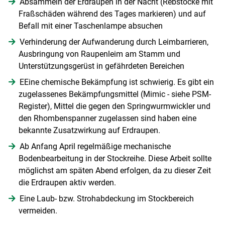
Absammeln der Erdraupen in der Nacht (Rebstöcke mit
Fraßschäden während des Tages markieren) und auf
Befall mit einer Taschenlampe absuchen
Verhinderung der Aufwanderung durch Leimbarrieren,
Ausbringung von Raupenleim am Stamm und
Unterstützungsgerüst in gefährdeten Bereichen
EEine chemische Bekämpfung ist schwierig. Es gibt ein
zugelassenes Bekämpfungsmittel (Mimic - siehe PSM-
Skip to main content
Register), Mittel die gegen den Springwurmwickler und
den Rhombenspanner zugelassen sind haben eine
bekannte Zusatzwirkung auf Erdraupen.
Ab Anfang April regelmäßige mechanische
Bodenbearbeitung in der Stockreihe. Diese Arbeit sollte
möglichst am späten Abend erfolgen, da zu dieser Zeit
die Erdraupen aktiv werden.
Eine Laub- bzw. Strohabdeckung im Stockbereich
vermeiden.