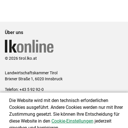
Über uns
© 2026 tirol.lko.at
Landwirtschaftskammer Tirol
Brixner Straße 1, 6020 Innsbruck
Telefon: +43 5 92 92-0
E-Mail:
office@lk-tirol.at
Die Website wird mit den technisch erforderlichen
Impressum
|
Kontakt
|
Datenschutzerklärung
|
Barrierefreiheit
|
Cookies ausgeführt. Andere Cookies werden nur mit Ihrer
Cookie-Einstellungen
Zustimmung gesetzt. Sie können Ihre Entscheidung für
diese Website in den
Cookie-Einstellungen
jederzeit
einsehen und korrigieren.