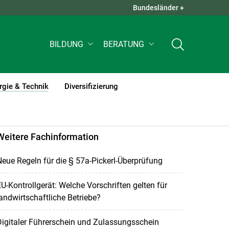
Bundesländer +
QUICK LINKS +
BILDUNG
BERATUNG
rgie & Technik
Diversifizierung
(current)1
Weitere Fachinformation
eue Regeln für die § 57a-Pickerl-Überprüfung
U-Kontrollgerät: Welche Vorschriften gelten für
andwirtschaftliche Betriebe?
igitaler Führerschein und Zulassungsschein