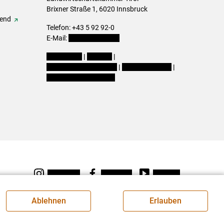
Brixner Straße 1, 6020 Innsbruck
gend
Telefon: +43 5 92 92-0
E-Mail:
office@lk-tirol.at
Impressum
|
Kontakt
|
Datenschutzerklärung
|
Barrierefreiheit
|
Cookie-Einstellungen
Instagram
Facebook
Youtube
Ablehnen
Erlauben