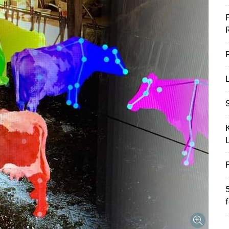
F
P
L
S
K
F
5
Skip to main content
f