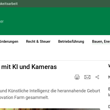
hkeitsarbeit
NÖ
OÖ
SBG
STMK
TIROL
VBG
WIEN
örderungen
Recht & Steuer
Betriebsführung
Bauen, Ene
 mit KI und Kameras
N
E
und Künstliche Intelligenz die herannahende Geburt
l
novation Farm gesammelt.
D