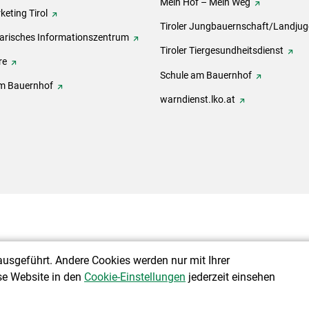
Mein Hof – Mein Weg
eting Tirol
Tiroler Jungbauernschaft/Landju
rarisches Informationszentrum
Tiroler Tiergesundheitsdienst
re
Schule am Bauernhof
m Bauernhof
warndienst.lko.at
ausgeführt. Andere Cookies werden nur mit Ihrer
se Website in den
Cookie-Einstellungen
jederzeit einsehen