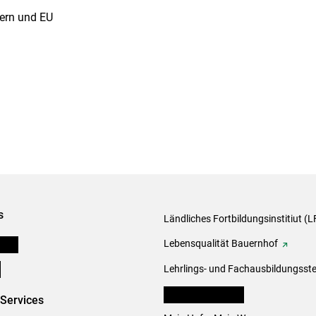
dern und EU
s
Ländliches Fortbildungsinstitiut (LF
onen
Lebensqualität Bauernhof
e
Lehrlings- und Fachausbildungsste
lk Bäuerinnen Tirol
-Services