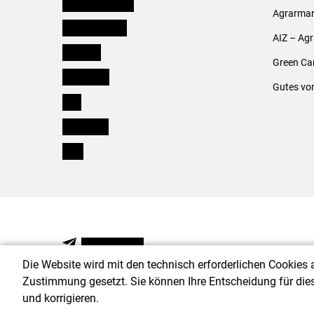
Niederösterreich
Agrarmark
Oberösterreich
AIZ – Ag
Salzburg
Green Ca
Steiermark
Gutes vo
Tirol
Vorarlberg
Wien
NEWSLETTER
Die Website wird mit den technisch erforderlichen Cookies 
Zustimmung gesetzt. Sie können Ihre Entscheidung für die
und korrigieren.