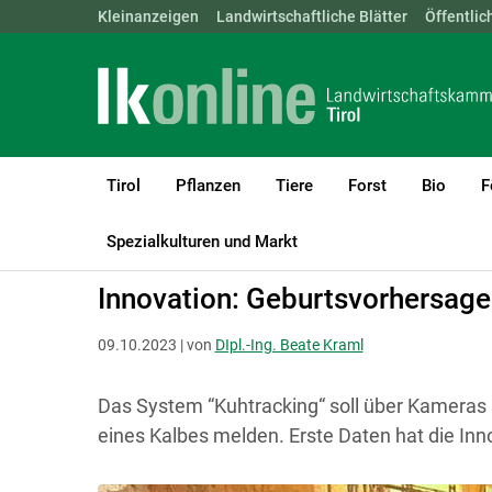
Landwirtschaftskammern:
Kleinanzeigen
Landwirtschaftliche Blätter
ÖSTERREICH
BGLD
Öffentlic
KTN
Tirol
Pflanzen
Tiere
Forst
Bio
F
LK Tirol
Bauen, Energie & Technik
Technik & Digitalisierung
Spezialkulturen und Markt
Innovation: Geburtsvorhersage
09.10.2023 | von
DIpl.-Ing. Beate Kraml
Das System “Kuhtracking“ soll über Kameras 
eines Kalbes melden. Erste Daten hat die In