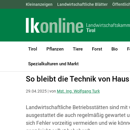
Landwirtschaftskammern:
Kleinanzeigen
Landwirtschaftliche Blätter
ÖSTERREICH
BGLD
Öffentlic
KTN
Tirol
Pflanzen
Tiere
Forst
Bio
F
LK Tirol
Bauen, Energie & Technik
Technik & Digitalisierung
Spezialkulturen und Markt
So bleibt die Technik von Haus 
29.04.2025 | von
Mst. Ing. Wolfgang Turk
Landwirtschaftliche Betriebsstätten sind mit
ausgestattet die auch regelmäßig gewartet u
sich Fehler vorzeitig vermeiden und wie könn