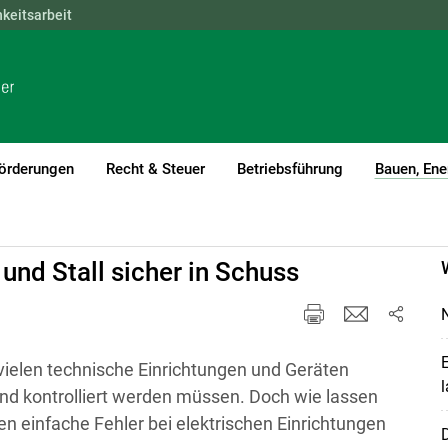
hkeitsarbeit
NÖ
OÖ
SBG
STMK
TIROL
VBG
WIEN
örderungen
Recht & Steuer
Betriebsführung
Bauen, Ene
und Stall sicher in Schuss
N
E
 vielen technische Einrichtungen und Geräten
l
nd kontrolliert werden müssen. Doch wie lassen
en einfache Fehler bei elektrischen Einrichtungen
D