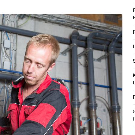
F
P
L
S
K
F
5
f