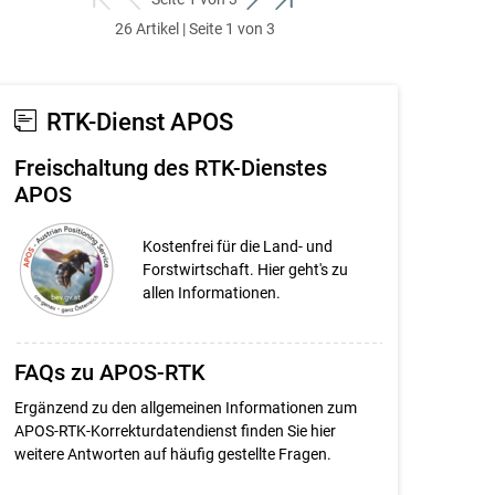
zum
zurück
weiter
zum
26 Artikel | Seite 1 von 3
ersten
zum
zum
letzten
Set
vorigen
nächsten
Set
Set
Set
RTK-Dienst APOS
Freischaltung des RTK-Dienstes
APOS
Kostenfrei für die Land- und
Forstwirtschaft. Hier geht's zu
allen Informationen.
FAQs zu APOS-RTK
Ergänzend zu den allgemeinen Informationen zum
APOS-RTK-Korrekturdatendienst finden Sie hier
weitere Antworten auf häufig gestellte Fragen.