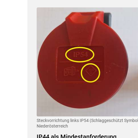
Steckvorrichtung links IP54 (Schlaggeschützt Symbo
Niederösterreich
IP44 als Mindestanforderung