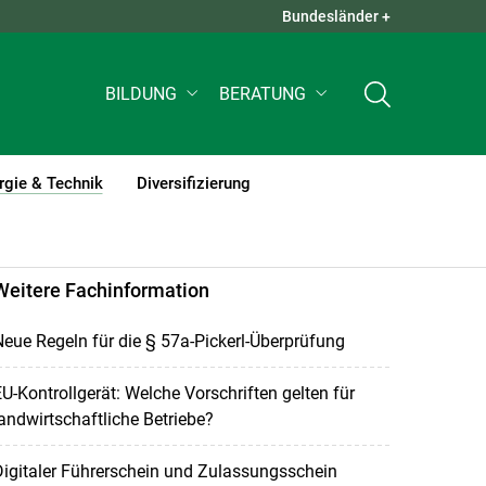
Bundesländer +
QUICK LINKS +
BILDUNG
BERATUNG
rgie & Technik
Diversifizierung
(current)1
Weitere Fachinformation
eue Regeln für die § 57a-Pickerl-Überprüfung
U-Kontrollgerät: Welche Vorschriften gelten für
andwirtschaftliche Betriebe?
igitaler Führerschein und Zulassungsschein