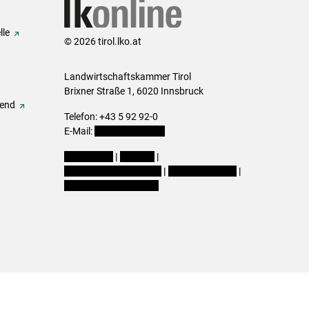
lle
© 2026 tirol.lko.at
Landwirtschaftskammer Tirol
Brixner Straße 1, 6020 Innsbruck
gend
Telefon: +43 5 92 92-0
E-Mail:
office@lk-tirol.at
Impressum
|
Kontakt
|
Datenschutzerklärung
|
Barrierefreiheit
|
Cookie-Einstellungen