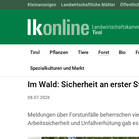
Landwirtschaftskammern:
Kleinanzeigen
Landwirtschaftliche Blätter
ÖSTERREICH
BGLD
Öffentlic
KTN
Tirol
Pflanzen
Tiere
Forst
Bio
F
(current)1
LK Tirol
Forst
Arbeits- & Forsttechnik
Spezialkulturen und Markt
Im Wald: Sicherheit an erster S
08.07.2026
Meldungen über Forstunfälle beherrschen viel
Arbeitssicherheit und Unfallverhütung gab es