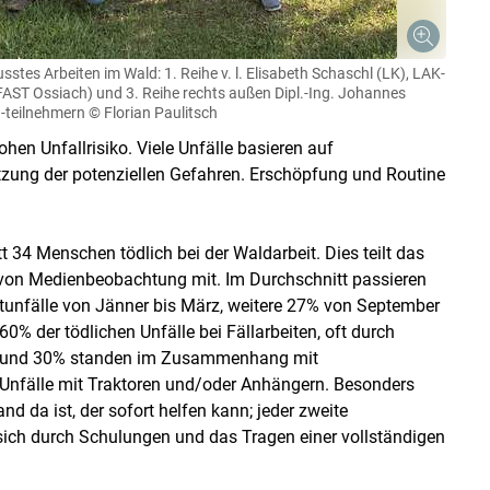
es Arbeiten im Wald: 1. Reihe v. l. Elisabeth Schaschl (LK), LAK-
 (FAST Ossiach) und 3. Reihe rechts außen Dipl.-Ing. Johannes
 -teilnehmern
© Florian Paulitsch
ohen Unfallrisiko. Viele Unfälle basieren auf
tzung der potenziellen Gefahren. Erschöpfung und Routine
 34 Menschen tödlich bei der Waldarbeit. Dies teilt das
s von Medienbeobachtung mit. Im Durchschnitt passieren
tunfälle von Jänner bis März, weitere 27% von September
0% der tödlichen Unfälle bei Fällarbeiten, oft durch
. Rund 30% standen im Zusammenhang mit
Unfälle mit Traktoren und/​oder Anhängern. Besonders
and da ist, der sofort helfen kann; jeder zweite
n sich durch Schulungen und das ­Tragen einer vollständigen