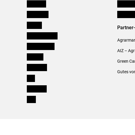
Österreich
Publikati
Burgenland
Verbänd
Kärnten
Partner
Niederösterreich
Agrarmark
Oberösterreich
AIZ – Ag
Salzburg
Green Ca
Steiermark
Gutes vo
Tirol
Vorarlberg
Wien