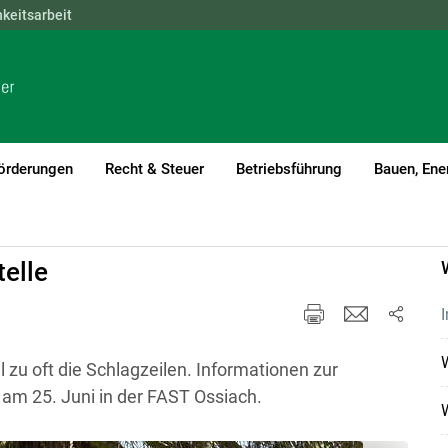
hkeitsarbeit
NÖ
OÖ
SBG
STMK
TIROL
VBG
WIEN
örderungen
Recht & Steuer
Betriebsführung
Bauen, Ene
telle
I
W
 zu oft die Schlagzeilen. Informationen zur
 am 25. Juni in der FAST Ossiach.
W