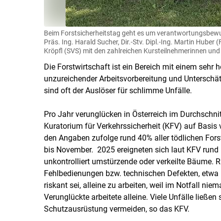
Beim Forstsicherheitstag geht es um verantwortungsbewusst
Präs. Ing. Harald Sucher, Dir.-Stv. Dipl.-Ing. Martin Huber
Kröpfl (SVS) mit den zahlreichen Kursteilnehmerinnen und
Die Forstwirtschaft ist ein Bereich mit einem sehr h
unzureichender Arbeitsvorbereitung und Unterschä
sind oft der Auslöser für schlimme Unfälle.
Pro Jahr verunglücken in Österreich im Durchschnitt
Kuratorium für Verkehrssicherheit (KFV) auf Basi
den Angaben zufolge rund 40% aller tödlichen Fors
bis November. 2025 ereigneten sich laut KFV rund 6
unkontrolliert umstürzende oder verkeilte Bäume
Fehlbedienungen bzw. technischen Defekten, etwa 
riskant sei, alleine zu arbeiten, weil im Notfall niem
Verunglückte arbeitete alleine. Viele Unfälle ließe
Schutzausrüstung vermeiden, so das KFV.