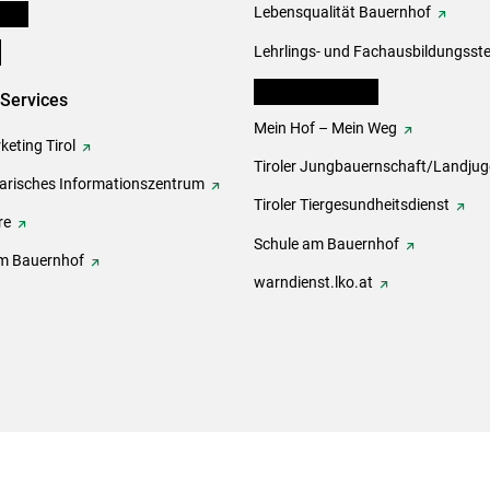
onen
Lebensqualität Bauernhof
e
Lehrlings- und Fachausbildungsste
lk Bäuerinnen Tirol
-Services
Mein Hof – Mein Weg
eting Tirol
Tiroler Jungbauernschaft/Landju
rarisches Informationszentrum
Tiroler Tiergesundheitsdienst
re
Schule am Bauernhof
m Bauernhof
warndienst.lko.at