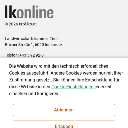
© 2026 tirol.lko.at
Landwirtschaftskammer Tirol
Brixner Straße 1, 6020 Innsbruck
Telefon: +43 5 92 92-0
E-Mail:
office@lk-tirol.at
Die Website wird mit den technisch erforderlichen
Impressum
|
Kontakt
|
Datenschutzerklärung
|
Barrierefreiheit
|
Cookies ausgeführt. Andere Cookies werden nur mit Ihrer
Cookie-Einstellungen
Zustimmung gesetzt. Sie können Ihre Entscheidung für
diese Website in den
Cookie-Einstellungen
jederzeit
einsehen und korrigieren.
NEWSLETTER
Ablehnen
Erlauben