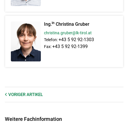
in
Ing.
Christina Gruber
christina.gruber@lk-tirol.at
+43 5 92 92-1303
Telefon:
Skip to main content
+43 5 92 92-1399
Fax:
VORIGER
ARTIKEL
Weitere Fachinformation