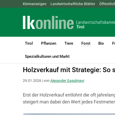
Landwirtschaftskammern:
Kleinanzeigen
Landwirtschaftliche Blätter
ÖSTERREICH
BGLD
Öffentlic
KTN
Tirol
Pflanzen
Tiere
Forst
Bio
F
(current)1
LK Tirol
Forst
Holzvermarktung & Betriebswirtschaft
Spezialkulturen und Markt
Holzverkauf mit Strategie: So s
29.01.2026 | von
Alexander Gasplmayr
Erst der Holzverkauf entlohnt die oft jahrela
steigert man dabei den Wert jedes Festmeters?