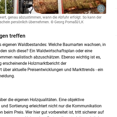
swert, genau abzustimmen, wann die Abfuhr erfolgt. So kann der
rschein persönlich übernehmen.
© Georg Pomaßl/LK
gen treffen
des eigenen Waldbestandes: Welche Baumarten wachsen, in
den sich diese? Ein Waldwirtschaftsplan oder eine
men realistisch abzuschätzen. Ebenso wichtig ist es,
g erscheinende Holzmarktbericht der
 über aktuelle Preisentwicklungen und Markttrends - ein
Skip to main content
heidung.
ber die eigenen Holzqualitäten. Eine objektive
nd Sortierung erleichtert nicht nur die Kommunikation
eim Preis. Wer hier gut vorbereitet ist, tritt sicherer auf