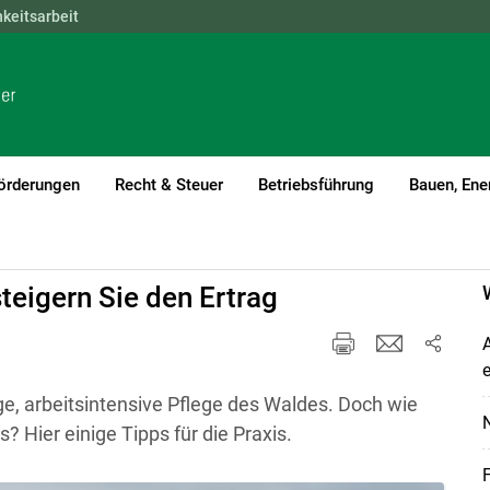
hkeitsarbeit
NÖ
OÖ
SBG
STMK
TIROL
VBG
WIEN
örderungen
Recht & Steuer
Betriebsführung
Bauen, Ene
teigern Sie den Ertrag
nge, arbeitsintensive Pflege des Waldes. Doch wie
 Hier einige Tipps für die Praxis.
F