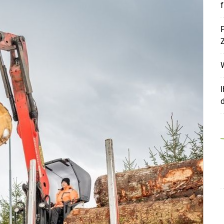
P
Z
W
I
d