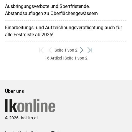
Ausbringungsverbote und Sperrfristende,
Abstandsauflagen zu Oberflächengewässern
Einarbeitungs- und Aufzeichnungsverpflichtung auch für
alle Festmiste ab 2026!
Seite 1 von 2
zum
zurück
weiter
zum
16 Artikel | Seite 1 von 2
ersten
zum
zum
letzten
Set
vorigen
nächsten
Set
Set
Set
Über uns
© 2026 tirol.lko.at