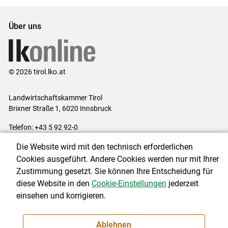
Über uns
© 2026 tirol.lko.at
Landwirtschaftskammer Tirol
Brixner Straße 1, 6020 Innsbruck
Telefon: +43 5 92 92-0
E-Mail:
office@lk-tirol.at
Die Website wird mit den technisch erforderlichen
Impressum
|
Kontakt
|
Datenschutzerklärung
|
Barrierefreiheit
|
Cookies ausgeführt. Andere Cookies werden nur mit Ihrer
Cookie-Einstellungen
Zustimmung gesetzt. Sie können Ihre Entscheidung für
diese Website in den
Cookie-Einstellungen
jederzeit
einsehen und korrigieren.
NEWSLETTER
Ablehnen