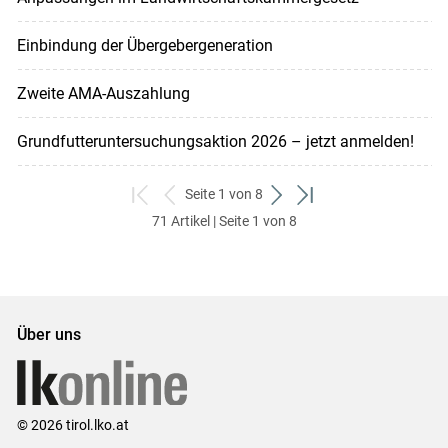
Einbindung der Übergebergeneration
Zweite AMA-Auszahlung
Grundfutteruntersuchungsaktion 2026 – jetzt anmelden!
Seite 1 von 8
zum
zurück
weiter
zum
71 Artikel | Seite 1 von 8
ersten
zum
zum
letzten
Set
vorigen
nächsten
Set
Set
Set
Über uns
© 2026 tirol.lko.at