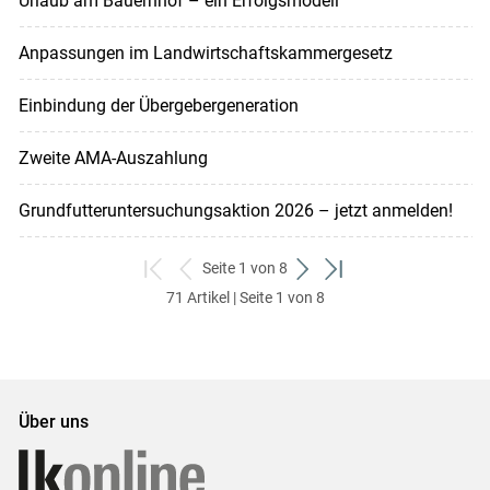
Urlaub am Bauernhof – ein Erfolgsmodell
Anpassungen im Landwirtschaftskammergesetz
Einbindung der Übergebergeneration
Zweite AMA-Auszahlung
Grundfutteruntersuchungsaktion 2026 – jetzt anmelden!
Seite 1 von 8
zum
zurück
weiter
zum
71 Artikel | Seite 1 von 8
ersten
zum
zum
letzten
Set
vorigen
nächsten
Set
Set
Set
Über uns