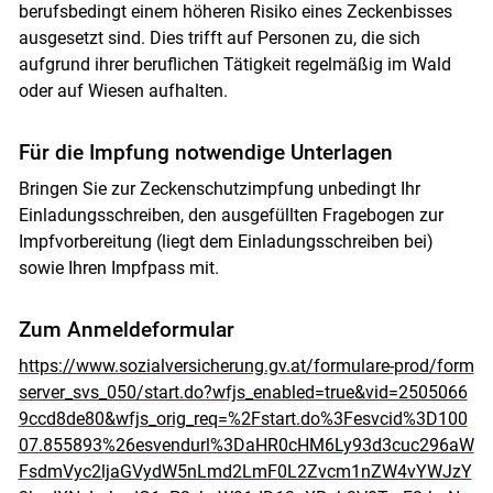
berufsbedingt einem höheren Risiko eines Zeckenbisses
ausgesetzt sind. Dies trifft auf Personen zu, die sich
aufgrund ihrer beruflichen Tätigkeit regelmäßig im Wald
oder auf Wiesen aufhalten.
Für die Impfung notwendige Unterlagen
Bringen Sie zur Zeckenschutzimpfung unbedingt Ihr
Einladungsschreiben, den ausgefüllten Fragebogen zur
Impfvorbereitung (liegt dem Einladungsschreiben bei)
sowie Ihren Impfpass mit.
Skip to main content
Zum Anmeldeformular
https://www.sozialversicherung.gv.at/formulare-prod/form
server_svs_050/start.do?wfjs_enabled=true&vid=2505066
9ccd8de80&wfjs_orig_req=%2Fstart.do%3Fesvcid%3D100
07.855893%26esvendurl%3DaHR0cHM6Ly93d3cuc296aW
FsdmVyc2ljaGVydW5nLmd2LmF0L2Zvcm1nZW4vYWJzY