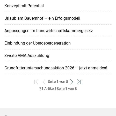
Konzept mit Potential
Urlaub am Bauernhof – ein Erfolgsmodell
Anpassungen im Landwirtschaftskammergesetz
Einbindung der Übergebergeneration
Zweite AMA-Auszahlung
Grundfutteruntersuchungsaktion 2026 – jetzt anmelden!
Seite 1 von 8
zum
zurück
weiter
zum
71 Artikel | Seite 1 von 8
ersten
zum
zum
letzten
Set
vorigen
nächsten
Set
Set
Set