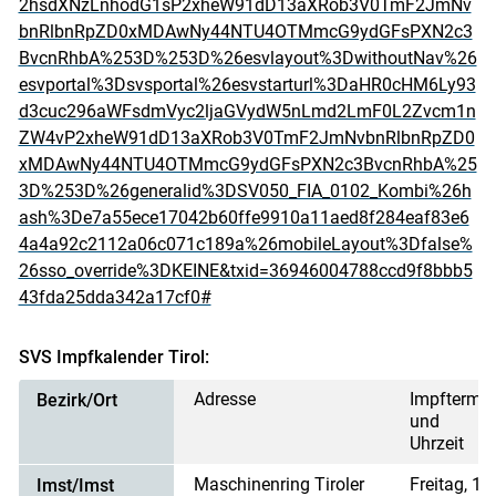
2hsdXNzLnhodG1sP2xheW91dD13aXRob3V0TmF2JmNv
bnRlbnRpZD0xMDAwNy44NTU4OTMmcG9ydGFsPXN2c3
BvcnRhbA%253D%253D%26esvlayout%3DwithoutNav%26
esvportal%3Dsvsportal%26esvstarturl%3DaHR0cHM6Ly93
d3cuc296aWFsdmVyc2ljaGVydW5nLmd2LmF0L2Zvcm1n
ZW4vP2xheW91dD13aXRob3V0TmF2JmNvbnRlbnRpZD0
xMDAwNy44NTU4OTMmcG9ydGFsPXN2c3BvcnRhbA%25
3D%253D%26generalid%3DSV050_FIA_0102_Kombi%26h
ash%3De7a55ece17042b60ffe9910a11aed8f284eaf83e6
4a4a92c2112a06c071c189a%26mobileLayout%3Dfalse%
26sso_override%3DKEINE&txid=36946004788ccd9f8bbb5
43fda25dda342a17cf0#
SVS Impfkalender Tirol:
Adresse
Impftermi
Bezirk/Ort
und
Uhrzeit
Maschinenring Tiroler
Freitag, 15
Imst/Imst