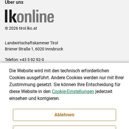
Über uns
© 2026 tirol.lko.at
Landwirtschaftskammer Tirol
Brixner Straße 1, 6020 Innsbruck
Telefon: +43 5 92 92-0
E-Mail:
office@lk-tirol.at
Die Website wird mit den technisch erforderlichen
Impressum
|
Kontakt
|
Datenschutzerklärung
|
Barrierefreiheit
|
Cookies ausgeführt. Andere Cookies werden nur mit Ihrer
Cookie-Einstellungen
Zustimmung gesetzt. Sie können Ihre Entscheidung für
diese Website in den
Cookie-Einstellungen
jederzeit
einsehen und korrigieren.
NEWSLETTER
Ablehnen