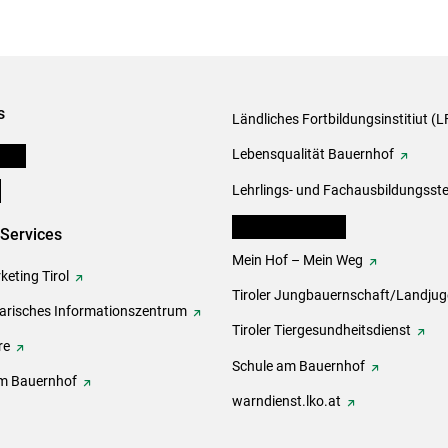
s
Ländliches Fortbildungsinstitiut (LF
onen
Lebensqualität Bauernhof
e
Lehrlings- und Fachausbildungsste
lk Bäuerinnen Tirol
-Services
Mein Hof – Mein Weg
eting Tirol
Tiroler Jungbauernschaft/Landju
rarisches Informationszentrum
Tiroler Tiergesundheitsdienst
re
Schule am Bauernhof
m Bauernhof
warndienst.lko.at