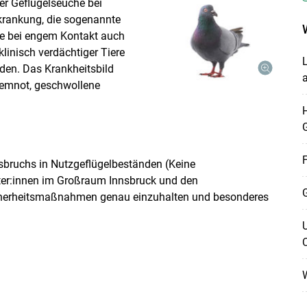
ner Geflügelseuche bei
krankung, die sogenannte
sie bei engem Kontakt auch
inisch verdächtiger Tiere
L
lden. Das Krankheitsbild
Skip to main content
a
temnot, geschwollene
F
bruchs in Nutzgeflügelbeständen (Keine
lter:innen im Großraum Innsbruck und den
G
cherheitsmaßnahmen genau einzuhalten und besonderes
W