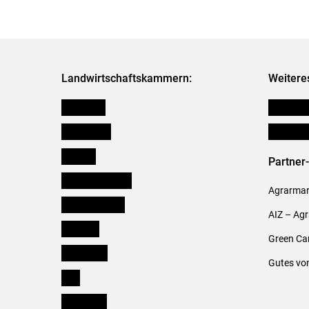
Landwirtschaftskammern:
Weitere
Österreich
Publikati
Burgenland
Verbänd
Kärnten
Partner
Niederösterreich
Agrarmark
Oberösterreich
AIZ – Ag
Salzburg
Green Ca
Steiermark
Gutes vo
Tirol
Vorarlberg