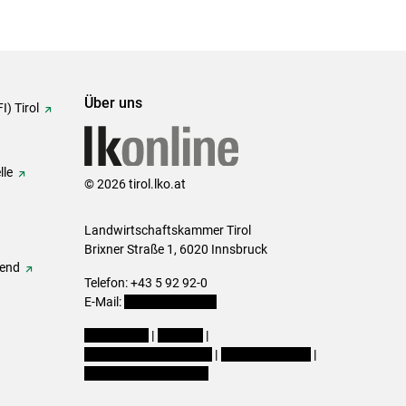
Über uns
I) Tirol
lle
© 2026 tirol.lko.at
Landwirtschaftskammer Tirol
Brixner Straße 1, 6020 Innsbruck
gend
Telefon: +43 5 92 92-0
E-Mail:
office@lk-tirol.at
Impressum
|
Kontakt
|
Datenschutzerklärung
|
Barrierefreiheit
|
Cookie-Einstellungen