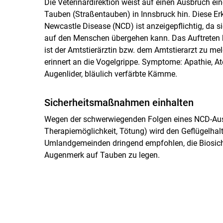
Die Veterinärdirektion weist auf einen Ausbruch ei
Tauben (Straßentauben) in Innsbruck hin. Diese Er
Newcastle Disease (NCD) ist anzeigepflichtig, da 
auf den Menschen übergehen kann. Das Auftreten kl
ist der Amtstierärztin bzw. dem Amtstierarzt zu me
erinnert an die Vogelgrippe. Symptome: Apathie, A
Augenlider, bläulich verfärbte Kämme.
Sicherheitsmaßnahmen einhalten
Wegen der schwerwiegenden Folgen eines NCD-Aus
Therapiemöglichkeit, Tötung) wird den Geflügelha
Umlandgemeinden dringend empfohlen, die Biosi
Augenmerk auf Tauben zu legen.