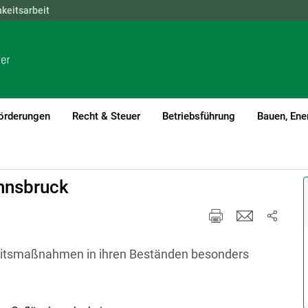
hkeitsarbeit
NÖ
OÖ
SBG
STMK
TIROL
VBG
WIEN
örderungen
Recht & Steuer
Betriebsführung
Bauen, Ene
Innsbruck
rheitsmaßnahmen in ihren Beständen besonders