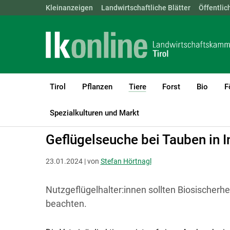
Landwirtschaftskammern:
Kleinanzeigen
Landwirtschaftliche Blätter
ÖSTERREICH
BGLD
Öffentlic
KTN
Tirol
Pflanzen
Tiere
Forst
Bio
F
(current)1
LK Tirol
Tiere
Geflügel
Spezialkulturen und Markt
Geflügelseuche bei Tauben in 
23.01.2024 | von
Stefan Hörtnagl
Nutzgeflügelhalter:innen sollten Biosische
beachten.