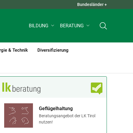
Bundesländer +
QUICK LINKS +
BILDUNG
BERATUNG
rgie & Technik
Diversifizierung
Geflügelhaltung
Beratungsangebot der LK Tirol
nutzen!