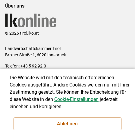
Über uns
© 2026 tirol.lko.at
Landwirtschaftskammer Tirol
Brixner Straße 1, 6020 Innsbruck
Telefon: +43 5 92 92-0
E-Mail:
office@lk-tirol.at
Die Website wird mit den technisch erforderlichen
Impressum
|
Kontakt
|
Datenschutzerklärung
|
Barrierefreiheit
|
Cookies ausgeführt. Andere Cookies werden nur mit Ihrer
Cookie-Einstellungen
Zustimmung gesetzt. Sie können Ihre Entscheidung für
diese Website in den
Cookie-Einstellungen
jederzeit
einsehen und korrigieren.
NEWSLETTER
Ablehnen