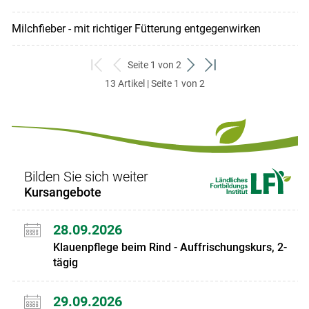
Milchfieber - mit richtiger Fütterung entgegenwirken
Seite 1 von 2
zum
zurück
weiter
zum
13 Artikel | Seite 1 von 2
ersten
zum
zum
letzten
Set
vorigen
nächsten
Set
Set
Set
Bilden Sie sich weiter
Kursangebote
28.09.2026
Klauenpflege beim Rind - Auffrischungskurs, 2-
tägig
29.09.2026