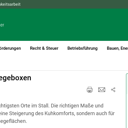
hkeitsarbeit
NÖ
OÖ
SBG
STMK
TIROL
VBG
WIEN
örderungen
Recht & Steuer
Betriebsführung
Bauen, Ene
Liegeboxen
chtigsten Orte im Stall. Die richtigen Maße und
 eine Steigerung des Kuhkomforts, sondern auch für
iegeflächen.