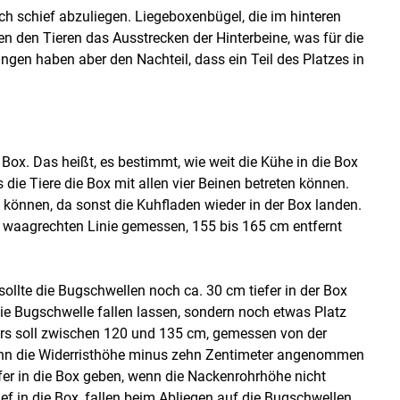
ich schief abzuliegen. Liegeboxenbügel, die im hinteren
n den Tieren das Ausstrecken der Hinterbeine, was für die
gen haben aber den Nachteil, dass ein Teil des Platzes in
Box. Das heißt, es bestimmt, wie weit die Kühe in die Box
die Tiere die Box mit allen vier Beinen betreten können.
n können, da sonst die Kuhfladen wieder in der Box landen.
er waagrechten Linie gemessen, 155 bis 165 cm entfernt
llte die Bugschwellen noch ca. 30 cm tiefer in der Box
die Bugschwelle fallen lassen, sondern noch etwas Platz
rs soll zwischen 120 und 135 cm, gemessen von der
kann die Widerristhöhe minus zehn Zentimeter angenommen
fer in die Box geben, wenn die Nackenrohrhöhe nicht
ef in die Box, fallen beim Abliegen auf die Bugschwellen