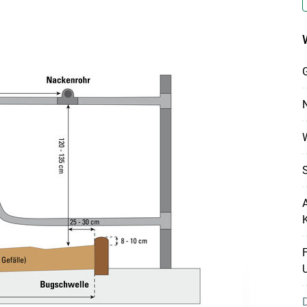
G
N
A
F
D