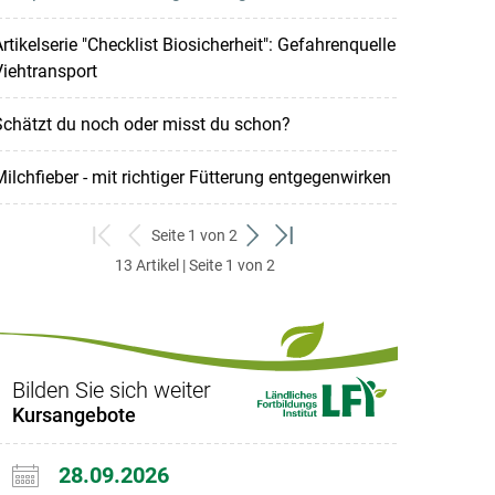
rtikelserie "Checklist Biosicherheit": Gefahrenquelle
iehtransport
chätzt du noch oder misst du schon?
ilchfieber - mit richtiger Fütterung entgegenwirken
Seite 1 von 2
zum
zurück
weiter
zum
13 Artikel | Seite 1 von 2
ersten
zum
zum
letzten
Set
vorigen
nächsten
Set
Set
Set
Bilden Sie sich weiter
Kursangebote
28.09.2026