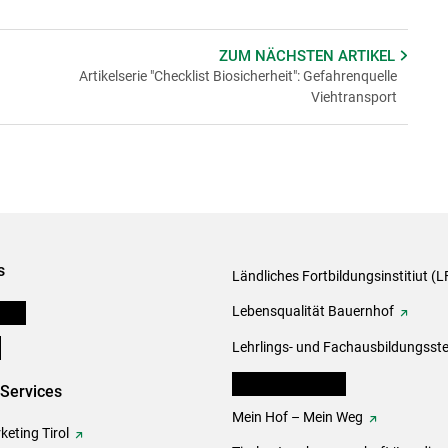
ZUM NÄCHSTEN
ARTIKEL
Artikelserie "Checklist Biosicherheit": Gefahrenquelle
Viehtransport
s
Ländliches Fortbildungsinstitiut (LF
onen
Lebensqualität Bauernhof
e
Lehrlings- und Fachausbildungsste
lk Bäuerinnen Tirol
-Services
Mein Hof – Mein Weg
eting Tirol