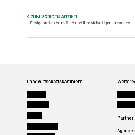
ZUM VORIGEN
ARTIKEL
Fehlgeburten beim Rind und ihre vielseitigen Ursachen
Landwirtschaftskammern:
Weitere
Österreich
Publikati
Burgenland
Verbänd
Kärnten
Partner
Niederösterreich
Agrarmark