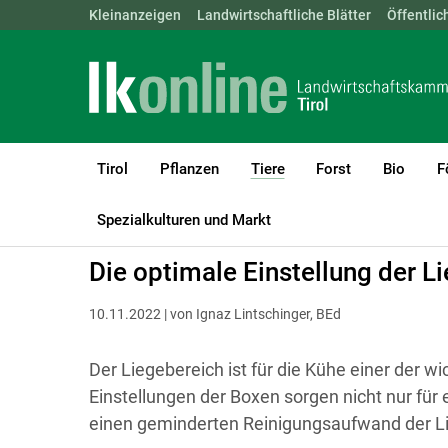
Landwirtschaftskammern:
Kleinanzeigen
Landwirtschaftliche Blätter
ÖSTERREICH
BGLD
Öffentlic
KTN
Tirol
Pflanzen
Tiere
Forst
Bio
F
(current)1
LK Tirol
Tiere
Rinder
Haltung, Management & Tierkomfort
Spezialkulturen und Markt
Die optimale Einstellung der 
10.11.2022 | von Ignaz Lintschinger, BEd
Der Liegebereich ist für die Kühe einer der wi
Einstellungen der Boxen sorgen nicht nur für
einen geminderten Reinigungsaufwand der L