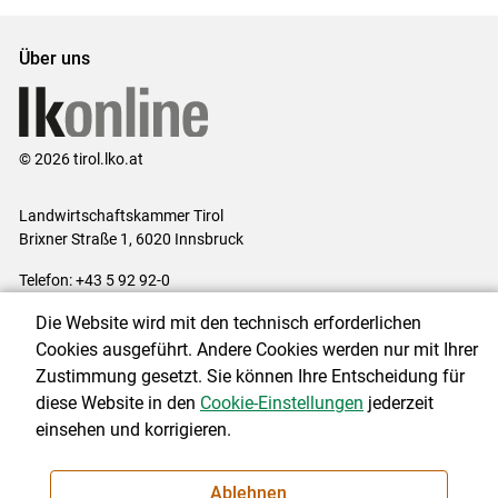
Über uns
© 2026 tirol.lko.at
Landwirtschaftskammer Tirol
Brixner Straße 1, 6020 Innsbruck
Telefon: +43 5 92 92-0
E-Mail:
office@lk-tirol.at
Die Website wird mit den technisch erforderlichen
Impressum
|
Kontakt
|
Datenschutzerklärung
|
Barrierefreiheit
|
Cookies ausgeführt. Andere Cookies werden nur mit Ihrer
Cookie-Einstellungen
Zustimmung gesetzt. Sie können Ihre Entscheidung für
diese Website in den
Cookie-Einstellungen
jederzeit
einsehen und korrigieren.
NEWSLETTER
Ablehnen