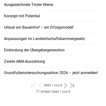
Ausgezeichnete Tiroler Weine
Konzept mit Potential
Urlaub am Bauernhof – ein Erfolgsmodell
Anpassungen im Landwirtschaftskammergesetz
Einbindung der Übergebergeneration
Zweite AMA-Auszahlung
Grundfutteruntersuchungsaktion 2026 – jetzt anmelden!
Seite 1 von 8
zum
zurück
weiter
zum
71 Artikel | Seite 1 von 8
ersten
zum
zum
letzten
Set
vorigen
nächsten
Set
Set
Set