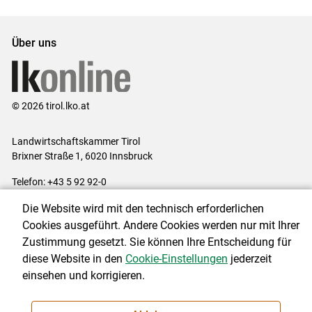
Set
Set
Über uns
© 2026 tirol.lko.at
Landwirtschaftskammer Tirol
Brixner Straße 1, 6020 Innsbruck
Telefon: +43 5 92 92-0
E-Mail:
office@lk-tirol.at
Die Website wird mit den technisch erforderlichen
Impressum
|
Kontakt
|
Datenschutzerklärung
|
Barrierefreiheit
|
Cookies ausgeführt. Andere Cookies werden nur mit Ihrer
Cookie-Einstellungen
Zustimmung gesetzt. Sie können Ihre Entscheidung für
diese Website in den
Cookie-Einstellungen
jederzeit
einsehen und korrigieren.
NEWSLETTER