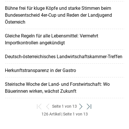
Bühne frei für kluge Köpfe und starke Stimmen beim
Bundesentscheid 4er-Cup und Reden der Landjugend
Österreich
Gleiche Regeln für alle Lebensmittel: Vermehrt
Importkontrollen angekündigt
Deutsch-österreichisches Landwirtschaftskammer-Treffen
Herkunftstransparenz in der Gastro
Steirische Woche der Land- und Forstwirtschaft: Wo
Bäuerinnen wirken, wächst Zukunft
Seite 1 von 13
zum
zurück
weiter
zum
126 Artikel | Seite 1 von 13
ersten
zum
zum
letzten
Set
vorigen
nächsten
Set