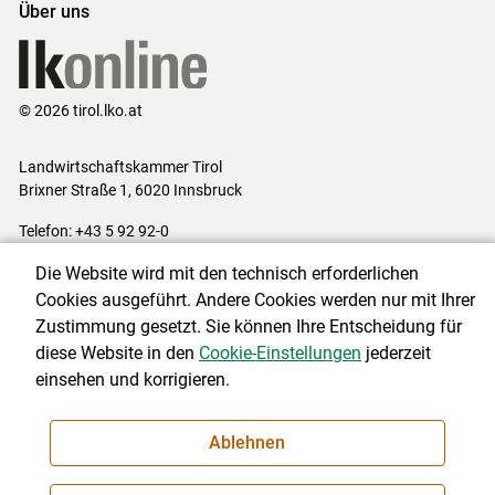
Über uns
© 2026 tirol.lko.at
Landwirtschaftskammer Tirol
Brixner Straße 1, 6020 Innsbruck
Telefon: +43 5 92 92-0
E-Mail:
office@lk-tirol.at
Die Website wird mit den technisch erforderlichen
Impressum
|
Kontakt
|
Datenschutzerklärung
|
Barrierefreiheit
|
Cookies ausgeführt. Andere Cookies werden nur mit Ihrer
Cookie-Einstellungen
Zustimmung gesetzt. Sie können Ihre Entscheidung für
diese Website in den
Cookie-Einstellungen
jederzeit
einsehen und korrigieren.
NEWSLETTER
Ablehnen