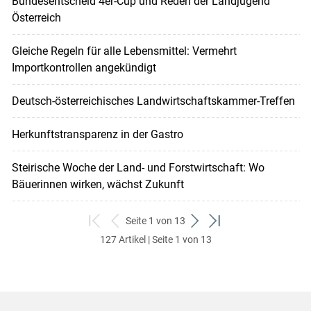
Bundesentscheid 4er-Cup und Reden der Landjugend
Österreich
Gleiche Regeln für alle Lebensmittel: Vermehrt
Importkontrollen angekündigt
Deutsch-österreichisches Landwirtschaftskammer-Treffen
Herkunftstransparenz in der Gastro
Steirische Woche der Land- und Forstwirtschaft: Wo
Bäuerinnen wirken, wächst Zukunft
Seite 1 von 13
zum
zurück
weiter
zum
127 Artikel | Seite 1 von 13
ersten
zum
zum
letzten
Set
vorigen
nächsten
Set
Set
Set