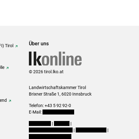
Über uns
I) Tirol
lle
© 2026 tirol.lko.at
Landwirtschaftskammer Tirol
Brixner Straße 1, 6020 Innsbruck
gend
Telefon: +43 5 92 92-0
E-Mail:
office@lk-tirol.at
Impressum
|
Kontakt
|
Datenschutzerklärung
|
Barrierefreiheit
|
Cookie-Einstellungen