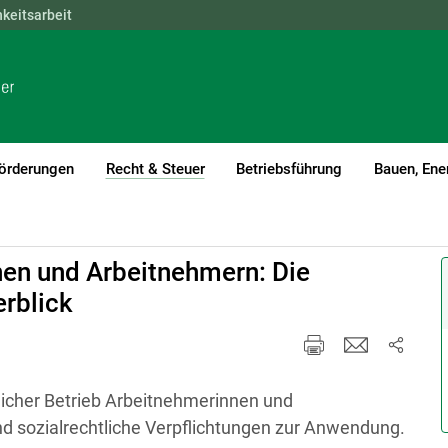
hkeitsarbeit
NÖ
OÖ
SBG
STMK
TIROL
VBG
WIEN
örderungen
Recht & Steuer
Betriebsführung
Bauen, Ene
(current)1
nen und Arbeitnehmern: Die
rblick
tlicher Betrieb Arbeitnehmerinnen und
d sozialrechtliche Verpflichtungen zur Anwendung.