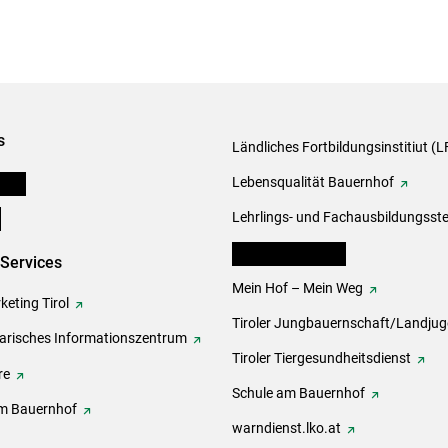
s
Ländliches Fortbildungsinstitiut (LF
onen
Lebensqualität Bauernhof
e
Lehrlings- und Fachausbildungsste
lk Bäuerinnen Tirol
-Services
Mein Hof – Mein Weg
eting Tirol
Tiroler Jungbauernschaft/Landju
rarisches Informationszentrum
Tiroler Tiergesundheitsdienst
re
Schule am Bauernhof
m Bauernhof
warndienst.lko.at