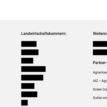
Landwirtschaftskammern:
Weitere
Österreich
Publikati
Burgenland
Verbänd
Kärnten
Partner
Niederösterreich
Agrarmark
Oberösterreich
AIZ – Ag
Salzburg
Green Ca
Steiermark
Gutes vo
Tirol