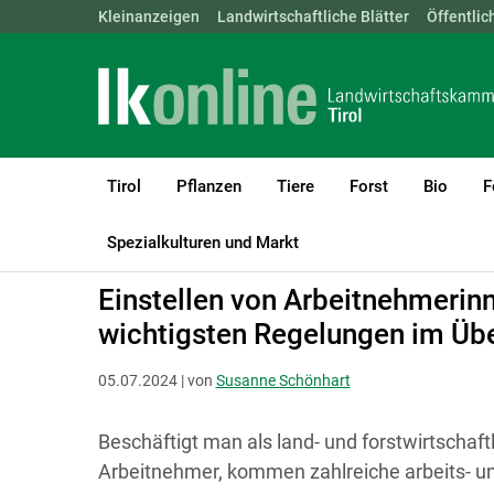
Landwirtschaftskammern:
Kleinanzeigen
Landwirtschaftliche Blätter
ÖSTERREICH
BGLD
Öffentlic
KTN
Tirol
Pflanzen
Tiere
Forst
Bio
F
LK Tirol
Recht & Steuer
Soziales und Arbeit
Arbeitsrecht
Spezialkulturen und Markt
Einstellen von Arbeitnehmerin
wichtigsten Regelungen im Übe
05.07.2024 | von
Susanne Schönhart
Beschäftigt man als land- und forstwirtschaf
Arbeitnehmer, kommen zahlreiche arbeits- un