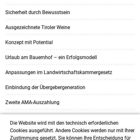
Sicherheit durch Bewusstsein
Ausgezeichnete Tiroler Weine
Konzept mit Potential
Urlaub am Bauernhof – ein Erfolgsmodell
Anpassungen im Landwirtschaftskammergesetz
Einbindung der Übergebergeneration
Zweite AMA-Auszahlung
Grundfutteruntersuchungsaktion 2026 – jetzt anmelden!
Die Website wird mit den technisch erforderlichen
Cookies ausgeführt. Andere Cookies werden nur mit Ihrer
Seite 1 von 8
zum
zurück
weiter
zum
Zustimmung gesetzt. Sie können Ihre Entscheidung für