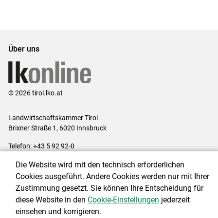
Set
vorigen
nächsten
Set
Set
Set
Über uns
© 2026 tirol.lko.at
Landwirtschaftskammer Tirol
Brixner Straße 1, 6020 Innsbruck
Telefon: +43 5 92 92-0
E-Mail:
office@lk-tirol.at
Die Website wird mit den technisch erforderlichen
Impressum
|
Kontakt
|
Datenschutzerklärung
|
Barrierefreiheit
|
Cookies ausgeführt. Andere Cookies werden nur mit Ihrer
Cookie-Einstellungen
Zustimmung gesetzt. Sie können Ihre Entscheidung für
diese Website in den
Cookie-Einstellungen
jederzeit
einsehen und korrigieren.