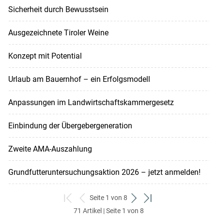
Sicherheit durch Bewusstsein
Ausgezeichnete Tiroler Weine
Konzept mit Potential
Urlaub am Bauernhof – ein Erfolgsmodell
Anpassungen im Landwirtschaftskammergesetz
Einbindung der Übergebergeneration
Zweite AMA-Auszahlung
Grundfutteruntersuchungsaktion 2026 – jetzt anmelden!
Seite 1 von 8
zum
zurück
weiter
zum
71 Artikel | Seite 1 von 8
ersten
zum
zum
letzten