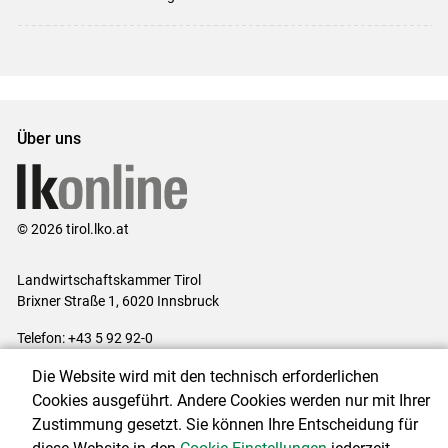
Über uns
© 2026 tirol.lko.at
Landwirtschaftskammer Tirol
Brixner Straße 1, 6020 Innsbruck
Telefon: +43 5 92 92-0
E-Mail:
office@lk-tirol.at
Die Website wird mit den technisch erforderlichen
Impressum
|
Kontakt
|
Datenschutzerklärung
|
Barrierefreiheit
|
Cookies ausgeführt. Andere Cookies werden nur mit Ihrer
Cookie-Einstellungen
Zustimmung gesetzt. Sie können Ihre Entscheidung für