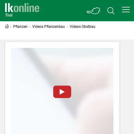
Pflanzen
Videos Pflanzenbau
Videos Obstbau
Zum Abspielen von YouTube-Videos auf
dieser Website müssen Cookies gesetzt
werden
.
Für weitere Informationen lesen Sie bitte
unsere
Datenschutzerklärung
.Sie können Ihre
Entscheidung für diese Website in den Cookie-