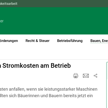
hkeitsarbeit
NÖ
OÖ
SBG
STMK
TIROL
VBG
WIEN
örderungen
Recht & Steuer
Betriebsführung
Bauen, Ene
n Stromkosten am Betrieb
ten anfallen, wenn sie leistungsstarker Maschinen
llten sich Bäuerinnen und Bauern bereits jetzt ein