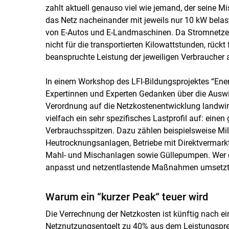
zahlt aktuell genauso viel wie jemand, der seine 
das Netz nacheinander mit jeweils nur 10 kW belas
von E-Autos und E-Landmaschinen. Da Stromnetze
nicht für die transportierten Kilowattstunden, rückt
beanspruchte Leistung der jeweiligen Verbraucher
In einem Workshop des LFI-Bildungsprojektes “Ener
Expertinnen und Experten Gedanken über die Ausw
Verordnung auf die Netzkostenentwicklung landwirt
vielfach ein sehr spezifisches Lastprofil auf: eine
Verbrauchsspitzen. Dazu zählen beispielsweise Mil
Heutrocknungsanlagen, Betriebe mit Direktvermar
Mahl- und Mischanlagen sowie Güllepumpen. Wer da
anpasst und netzentlastende Maßnahmen umsetzt, k
Warum ein “kurzer Peak“ teuer wird
Die Verrechnung der Netzkosten ist künftig nach ei
Netznutzungsentgelt zu 40% aus dem Leistungspre