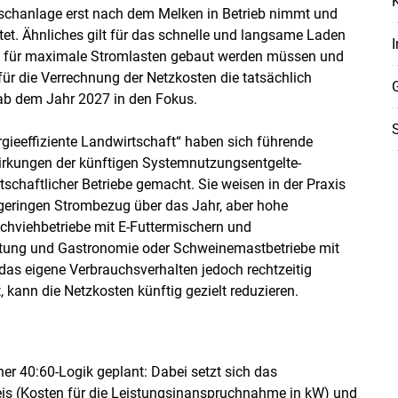
Mischanlage erst nach dem Melken in Betrieb nimmt und
tet. Ähnliches gilt für das schnelle und langsame Laden
I
 für maximale Stromlasten gebaut werden müssen und
 für die Verrechnung der Netzkosten die tatsächlich
 ab dem Jahr 2027 in den Fokus.
S
gieeffiziente Landwirtschaft“ haben sich führende
irkungen der künftigen Systemnutzungsentgelte-
schaftlicher Betriebe gemacht. Sie weisen in der Praxis
n geringen Strombezug über das Jahr, aber hohe
chviehbetriebe mit E-Futtermischern und
Skip to main content
ktung und Gastronomie oder Schweinemastbetriebe mit
s eigene Verbrauchsverhalten jedoch rechtzeitig
ann die Netzkosten künftig gezielt reduzieren.
ner 40:60-Logik geplant: Dabei setzt sich das
is (Kosten für die Leistungsinanspruchnahme in kW) und