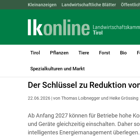
Landwirtschaftskammern:
Kleinanzeigen
Landwirtschaftliche Blätter
ÖSTERREICH
BGLD
Öffentlic
KTN
Tirol
Pflanzen
Tiere
Forst
Bio
F
LK Tirol
Bauen, Energie & Technik
Energie
Spezialkulturen und Markt
Der Schlüssel zu Reduktion vo
22.06.2026 | von Thomas Loibnegger und Heike Grössing
Ab Anfang 2027 können für Betriebe hohe Kos
und Geräte gleichzeitig einschalten. Daher so
intelligentes Energiemanagement überlegen.