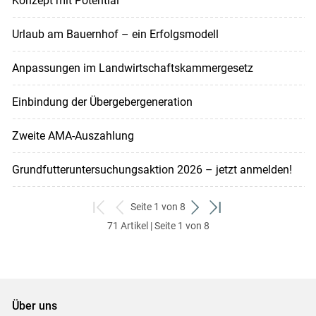
Konzept mit Potential
Urlaub am Bauernhof – ein Erfolgsmodell
Anpassungen im Landwirtschaftskammergesetz
Einbindung der Übergebergeneration
Zweite AMA-Auszahlung
Grundfutteruntersuchungsaktion 2026 – jetzt anmelden!
Seite 1 von 8
zum
zurück
weiter
zum
71 Artikel | Seite 1 von 8
ersten
zum
zum
letzten
Set
vorigen
nächsten
Set
Set
Set
Über uns