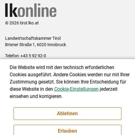
© 2026 tirol.lko.at
Landwirtschaftskammer Tirol
Brixner Straße 1, 6020 Innsbruck
Telefon: +43 5 92 92-0
E-Mail:
office@lk-tirol.at
Die Website wird mit den technisch erforderlichen
Impressum
|
Kontakt
|
Datenschutzerklärung
|
Barrierefreiheit
|
Cookies ausgeführt. Andere Cookies werden nur mit Ihrer
Cookie-Einstellungen
Zustimmung gesetzt. Sie können Ihre Entscheidung für
diese Website in den
Cookie-Einstellungen
jederzeit
einsehen und korrigieren.
NEWSLETTER
Ablehnen
Erlauben