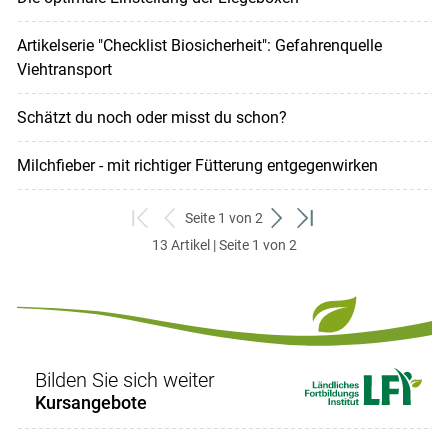
Artikelserie "Checklist Biosicherheit": Gefahrenquelle
Viehtransport
Schätzt du noch oder misst du schon?
Milchfieber - mit richtiger Fütterung entgegenwirken
Seite 1 von 2
zum
zurück
weiter
zum
13 Artikel | Seite 1 von 2
ersten
zum
zum
letzten
Set
vorigen
nächsten
Set
Set
Set
Bilden Sie sich weiter
Kursangebote