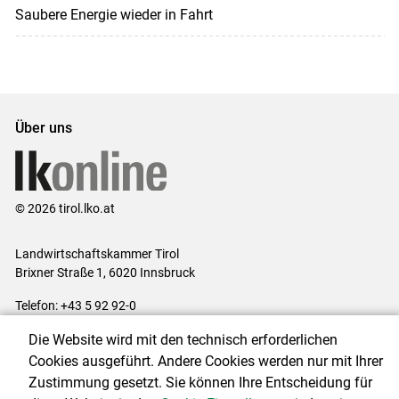
Saubere Energie wieder in Fahrt
Über uns
© 2026 tirol.lko.at
Landwirtschaftskammer Tirol
Brixner Straße 1, 6020 Innsbruck
Telefon: +43 5 92 92-0
E-Mail:
office@lk-tirol.at
Die Website wird mit den technisch erforderlichen
Impressum
|
Kontakt
|
Datenschutzerklärung
|
Barrierefreiheit
|
Cookies ausgeführt. Andere Cookies werden nur mit Ihrer
Cookie-Einstellungen
Zustimmung gesetzt. Sie können Ihre Entscheidung für