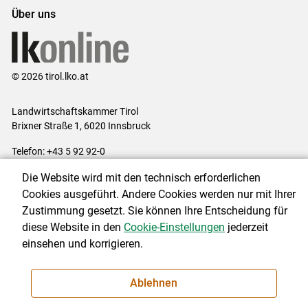
Über uns
© 2026 tirol.lko.at
Landwirtschaftskammer Tirol
Brixner Straße 1, 6020 Innsbruck
Telefon: +43 5 92 92-0
E-Mail:
office@lk-tirol.at
Die Website wird mit den technisch erforderlichen
Impressum
|
Kontakt
|
Datenschutzerklärung
|
Barrierefreiheit
|
Cookies ausgeführt. Andere Cookies werden nur mit Ihrer
Cookie-Einstellungen
Zustimmung gesetzt. Sie können Ihre Entscheidung für
diese Website in den
Cookie-Einstellungen
jederzeit
einsehen und korrigieren.
NEWSLETTER
Ablehnen