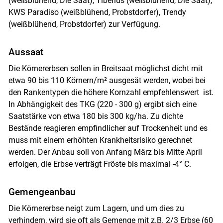
(weißblühend, Die Saat), Tiberius (weißblühend, Die Saat),
KWS Paradiso (weißblühend, Probstdorfer), Trendy
(weißblühend, Probstdorfer) zur Verfügung.
Aussaat
Die Körnererbsen sollen in Breitsaat möglichst dicht mit
etwa 90 bis 110 Körnern/m² ausgesät werden, wobei bei
Skip to main content
den Rankentypen die höhere Kornzahl empfehlenswert ist.
In Abhängigkeit des TKG (220 - 300 g) ergibt sich eine
Saatstärke von etwa 180 bis 300 kg/ha. Zu dichte
Bestände reagieren empfindlicher auf Trockenheit und es
muss mit einem erhöhten Krankheitsrisiko gerechnet
werden. Der Anbau soll von Anfang März bis Mitte April
erfolgen, die Erbse verträgt Fröste bis maximal -4° C.
Gemengeanbau
Die Körnererbse neigt zum Lagern, und um dies zu
verhindern, wird sie oft als Gemenge mit z.B. 2/3 Erbse (60