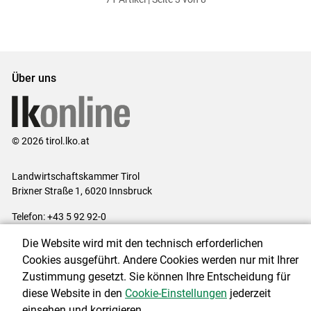
ersten
zum
zum
letzten
Set
vorigen
nächsten
Set
Set
Set
Über uns
© 2026 tirol.lko.at
Landwirtschaftskammer Tirol
Brixner Straße 1, 6020 Innsbruck
Telefon: +43 5 92 92-0
E-Mail:
office@lk-tirol.at
Die Website wird mit den technisch erforderlichen
Impressum
|
Kontakt
|
Datenschutzerklärung
|
Barrierefreiheit
|
Cookies ausgeführt. Andere Cookies werden nur mit Ihrer
Cookie-Einstellungen
Zustimmung gesetzt. Sie können Ihre Entscheidung für
diese Website in den
Cookie-Einstellungen
jederzeit
einsehen und korrigieren.