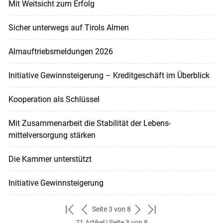
Mit Weitsicht zum Erfolg
Sicher unterwegs auf Tirols Almen
Almauftriebsmeldungen 2026
Initiative Gewinnsteigerung – Kreditgeschäft im Überblick
Kooperation als Schlüssel
Mit Zusammenarbeit die Stabilität der Lebens-
mittelversorgung stärken
Die Kammer unterstützt
Initiative Gewinnsteigerung
Seite 3 von 8
zum
zurück
weiter
zum
71 Artikel | Seite 3 von 8