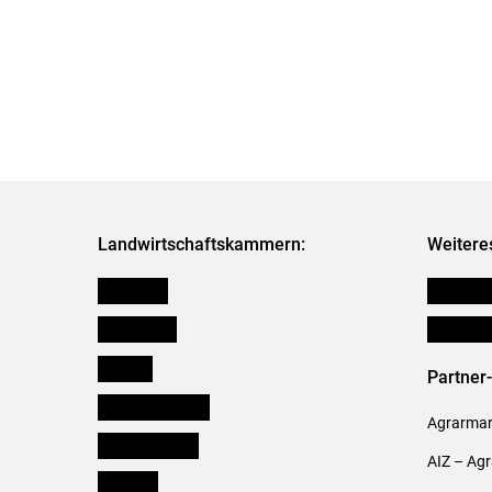
Landwirtschaftskammern:
Weitere
Österreich
Publikati
Burgenland
Verbänd
Kärnten
Partner
Niederösterreich
Agrarmark
Oberösterreich
AIZ – Ag
Salzburg