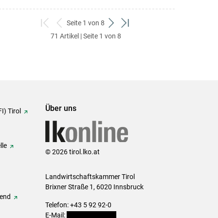
Seite 1 von 8
zum
zurück
weiter
zum
71 Artikel | Seite 1 von 8
ersten
zum
zum
letzten
Set
vorigen
nächsten
Set
Set
Set
Über uns
I) Tirol
lle
© 2026 tirol.lko.at
Landwirtschaftskammer Tirol
Brixner Straße 1, 6020 Innsbruck
gend
Telefon: +43 5 92 92-0
E-Mail:
office@lk-tirol.at