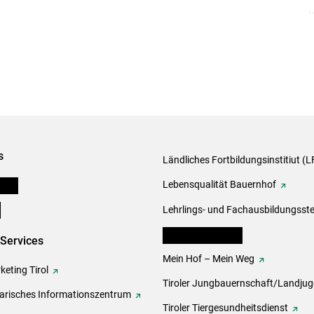
s
Ländliches Fortbildungsinstitiut (LF
onen
Lebensqualität Bauernhof
e
Lehrlings- und Fachausbildungsste
lk Bäuerinnen Tirol
-Services
Mein Hof – Mein Weg
eting Tirol
Tiroler Jungbauernschaft/Landju
rarisches Informationszentrum
Tiroler Tiergesundheitsdienst