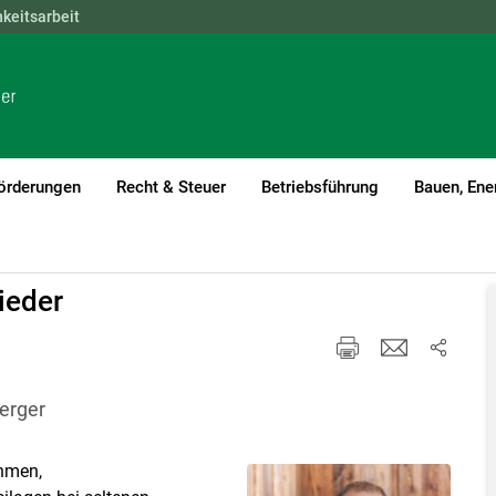
hkeitsarbeit
NÖ
OÖ
SBG
STMK
TIROL
VBG
WIEN
örderungen
Recht & Steuer
Betriebsführung
Bauen, Ene
ieder
erger
hmen,