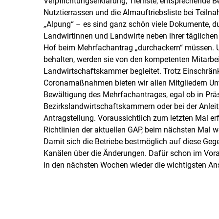
Verpflichtungserklärung, Tierliste, entsprechende B
Nutztierrassen und die Almauftriebsliste bei Tei
„Alpung“ – es sind ganz schön viele Dokumente, du
Landwirtinnen und Landwirte neben ihrer tägliche
Hof beim Mehrfachantrag „durchackern“ müssen. U
behalten, werden sie von den kompetenten Mitarbei
Landwirtschaftskammer begleitet. Trotz Einschrä
Coronamaßnahmen bieten wir allen Mitgliedern Unt
Bewältigung des Mehrfachantrages, egal ob in Prä
Bezirkslandwirtschaftskammern oder bei der Anleit
Antragstellung. Voraussichtlich zum letzten Mal er
Richtlinien der aktuellen GAP, beim nächsten Mal
Damit sich die Betriebe bestmöglich auf diese Gege
Kanälen über die Änderungen. Dafür schon im Voraus
in den nächsten Wochen wieder die wichtigsten Ans