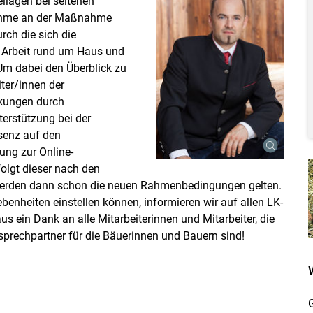
eilagen bei seltenen
lnahme an der Maßnahme
rch die sich die
n Arbeit rund um Haus und
m dabei den Überblick zu
ter/innen der
Skip to main content
nkungen durch
erstützung bei der
senz auf den
ung zur Online-
folgt dieser nach den
 werden dann schon die neuen Rahmenbedingungen gelten.
benheiten einstellen können, informieren wir auf allen LK-
 ein Dank an alle Mitarbeiterinnen und Mitarbeiter, die
prechpartner für die Bäuerinnen und Bauern sind!
G