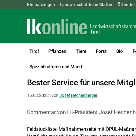
Landwirtschaftskammern:
Kleinanzeigen
Landwirtschaftliche Blätter
ÖSTERREICH
BGLD
Öffentlic
KTN
Tirol
Pflanzen
Tiere
Forst
Bio
F
(current)1
LK Tirol
Tirol
Aktuelles
Spezialkulturen und Markt
Bester Service für unsere Mitgl
15.02.2022 | von
Josef Hechenberger
Kommentar von LK-Präsident Josef Hechenb
Feldstückliste, Maßnahmenseite mit ÖPUL-Maßna