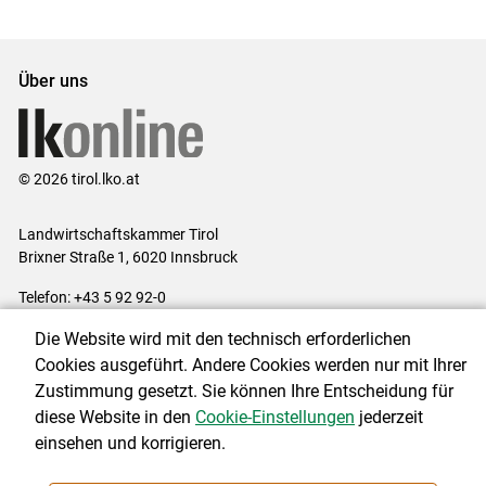
Über uns
© 2026 tirol.lko.at
Landwirtschaftskammer Tirol
Brixner Straße 1, 6020 Innsbruck
Telefon: +43 5 92 92-0
E-Mail:
office@lk-tirol.at
Die Website wird mit den technisch erforderlichen
Impressum
|
Kontakt
|
Datenschutzerklärung
|
Barrierefreiheit
|
Cookies ausgeführt. Andere Cookies werden nur mit Ihrer
Cookie-Einstellungen
Zustimmung gesetzt. Sie können Ihre Entscheidung für
diese Website in den
Cookie-Einstellungen
jederzeit
einsehen und korrigieren.
NEWSLETTER