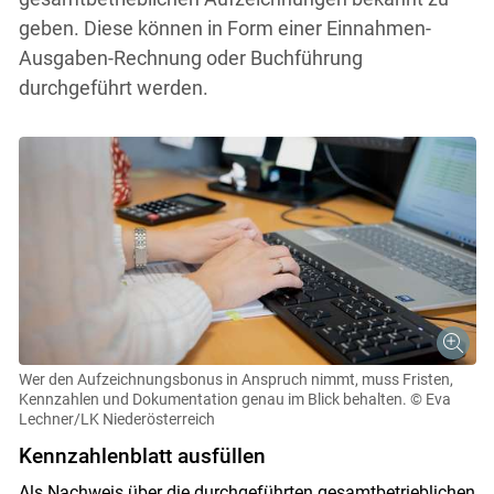
geben. Diese können in Form einer Einnahmen-
Ausgaben-Rechnung oder Buchführung
durchgeführt werden.
Wer den Aufzeichnungsbonus in Anspruch nimmt, muss Fristen,
Kennzahlen und Dokumentation genau im Blick behalten.
© Eva
Lechner/LK Niederösterreich
Kennzahlenblatt ausfüllen
Als Nachweis über die durchgeführten gesamtbetrieblichen