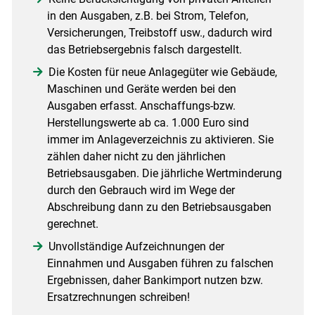
in den Ausgaben, z.B. bei Strom, Telefon,
Versicherungen, Treibstoff usw., dadurch wird
das Betriebsergebnis falsch dargestellt.
Die Kosten für neue Anlagegüter wie Gebäude,
Maschinen und Geräte werden bei den
Ausgaben erfasst. Anschaffungs-bzw.
Herstellungswerte ab ca. 1.000 Euro sind
immer im Anlageverzeichnis zu aktivieren. Sie
zählen daher nicht zu den jährlichen
Betriebsausgaben. Die jährliche Wertminderung
durch den Gebrauch wird im Wege der
Abschreibung dann zu den Betriebsausgaben
gerechnet.
Unvollständige Aufzeichnungen der
Einnahmen und Ausgaben führen zu falschen
Ergebnissen, daher Bankimport nutzen bzw.
Ersatzrechnungen schreiben!