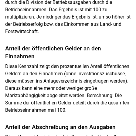
durch die Division der Betriebsausgaben durch die
Betriebseinnahmen. Das Ergebnis ist mit 100 zu
multiplizieren. Je niedriger das Ergebnis ist, umso höher ist
der Betriebserfolg bzw. das Einkommen aus Land- und
Forstwirtschaft.
Anteil der öffentlichen Gelder an den
Einnahmen
Diese Kennzahl zeigt den prozentuellen Anteil öffentlichen
Geldern an den Einnahmen (ohne Investitionszuschüsse,
diese müssen ins Anlageverzeichnis eingetragen werden).
Daraus kann eine mehr oder weniger große
Marktabhängigkeit abgeleitet werden. Berechnung: Die
Summe der öffentlichen Gelder geteilt durch die gesamten
Betriebseinnahmen mal 100.
Anteil der Abschreibung an den Ausgaben