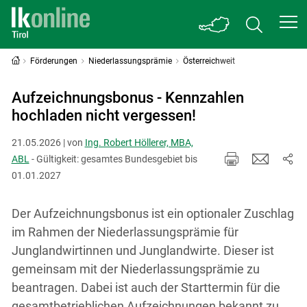
Förderungen
Niederlassungsprämie
Österreichweit
Aufzeichnungsbonus - Kennzahlen
hochladen nicht vergessen!
21.05.2026 | von
Ing. Robert Höllerer, MBA,
ABL
- Gültigkeit: gesamtes Bundesgebiet bis
01.01.2027
Der Aufzeichnungsbonus ist ein optionaler Zuschlag
im Rahmen der Niederlassungsprämie für
Junglandwirtinnen und Junglandwirte. Dieser ist
gemeinsam mit der Niederlassungsprämie zu
beantragen. Dabei ist auch der Starttermin für die
gesamtbetrieblichen Aufzeichnungen bekannt zu