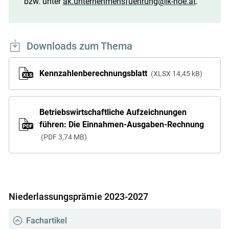
bzw. unter
ak.unternehmensfuehrung@lk-noe.at
.
Downloads zum Thema
Kennzahlenberechnungsblatt
XLSX
14,45 kB
Betriebswirtschaftliche Aufzeichnungen
führen: Die Einnahmen-Ausgaben-Rechnung
PDF
3,74 MB
Niederlassungsprämie 2023-2027
Fachartikel