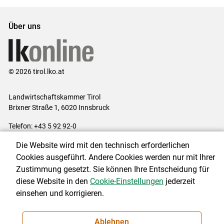
Über uns
© 2026 tirol.lko.at
Landwirtschaftskammer Tirol
Brixner Straße 1, 6020 Innsbruck
Telefon: +43 5 92 92-0
E-Mail:
office@lk-tirol.at
Die Website wird mit den technisch erforderlichen
Impressum
|
Kontakt
|
Datenschutzerklärung
|
Barrierefreiheit
|
Cookies ausgeführt. Andere Cookies werden nur mit Ihrer
Cookie-Einstellungen
Zustimmung gesetzt. Sie können Ihre Entscheidung für
diese Website in den
Cookie-Einstellungen
jederzeit
einsehen und korrigieren.
NEWSLETTER
Ablehnen