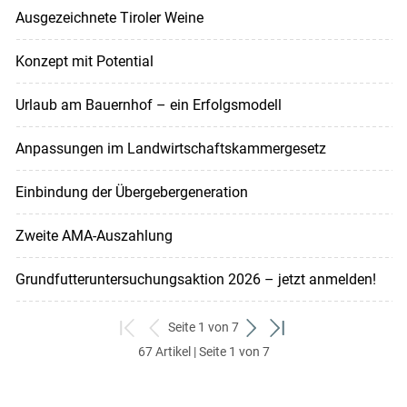
Ausgezeichnete Tiroler Weine
Konzept mit Potential
Urlaub am Bauernhof – ein Erfolgsmodell
Anpassungen im Landwirtschaftskammergesetz
Einbindung der Übergebergeneration
Zweite AMA-Auszahlung
Grundfutteruntersuchungsaktion 2026 – jetzt anmelden!
Seite 1 von 7
zum
zurück
weiter
zum
67 Artikel | Seite 1 von 7
ersten
zum
zum
letzten
Set
vorigen
nächsten
Set
Set
Set