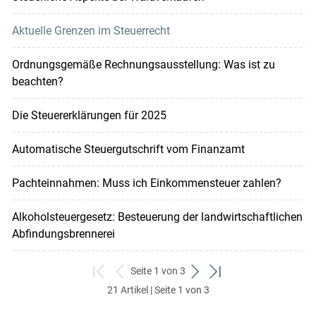
Aktuelle Grenzen im Steuerrecht
Ordnungsgemäße Rechnungsausstellung: Was ist zu
beachten?
Die Steuererklärungen für 2025
Automatische Steuergutschrift vom Finanzamt
Pachteinnahmen: Muss ich Einkommensteuer zahlen?
Alkoholsteuergesetz: Besteuerung der landwirtschaftlichen
Abfindungsbrennerei
Seite 1 von 3
zum
zurück
weiter
zum
21 Artikel | Seite 1 von 3
ersten
zum
zum
letzten
Set
vorigen
nächsten
Set