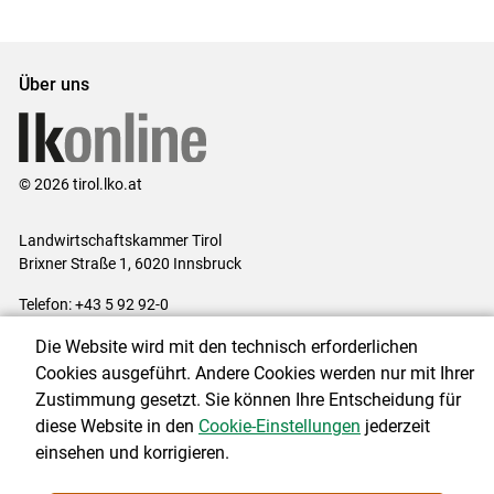
Set
Set
Über uns
© 2026 tirol.lko.at
Landwirtschaftskammer Tirol
Brixner Straße 1, 6020 Innsbruck
Telefon: +43 5 92 92-0
E-Mail:
office@lk-tirol.at
Die Website wird mit den technisch erforderlichen
Impressum
|
Kontakt
|
Datenschutzerklärung
|
Barrierefreiheit
|
Cookies ausgeführt. Andere Cookies werden nur mit Ihrer
Cookie-Einstellungen
Zustimmung gesetzt. Sie können Ihre Entscheidung für
diese Website in den
Cookie-Einstellungen
jederzeit
einsehen und korrigieren.
NEWSLETTER