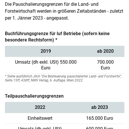
Die Pauschalierungsgrenzen für die Land- und
Forstwirtschaft werden in größeren Zeitabständen - zuletzt
per 1. Jänner 2023 - angepasst.
Buchführungsgrenze für luf Betriebe (sofern keine
besondere Rechtsform) *
2019
ab 2020
Umsatz (dh exkl. USt) 550.000
700.000
Euro
Euro
* Siehe ausführlich Jilch "Die Besteuerung pauschalierter Land- und Forstwirte“,
Seite 15ff, 438ff, NWV Verlag, 6. Auflage, Wien 2022.
Teilpauschalierungsgrenzen
2022
ab 2023
Einheitswert
165.000 Euro
Umsatz (dh exkl. USt)
600.000 Euro