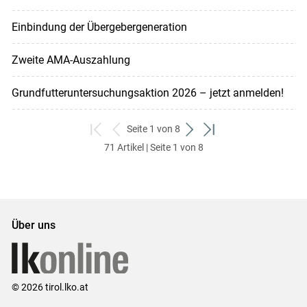
Einbindung der Übergebergeneration
Zweite AMA-Auszahlung
Grundfutteruntersuchungsaktion 2026 – jetzt anmelden!
Seite 1 von 8
zum
zurück
weiter
zum
71 Artikel | Seite 1 von 8
ersten
zum
zum
letzten
Set
vorigen
nächsten
Set
Set
Set
Über uns
© 2026 tirol.lko.at