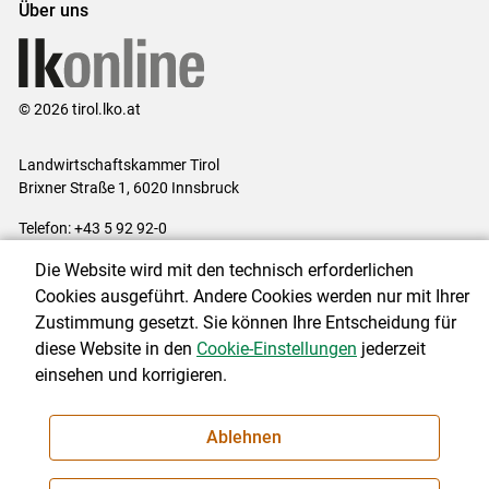
Über uns
© 2026 tirol.lko.at
Landwirtschaftskammer Tirol
Brixner Straße 1, 6020 Innsbruck
Telefon: +43 5 92 92-0
E-Mail:
office@lk-tirol.at
Die Website wird mit den technisch erforderlichen
Impressum
|
Kontakt
|
Datenschutzerklärung
|
Barrierefreiheit
|
Cookies ausgeführt. Andere Cookies werden nur mit Ihrer
Cookie-Einstellungen
Zustimmung gesetzt. Sie können Ihre Entscheidung für
diese Website in den
Cookie-Einstellungen
jederzeit
einsehen und korrigieren.
NEWSLETTER
Ablehnen