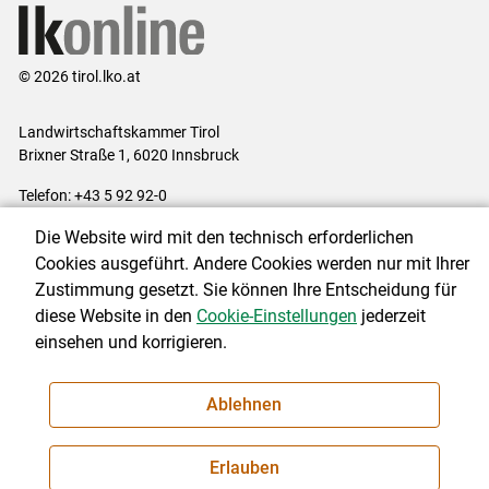
© 2026 tirol.lko.at
Landwirtschaftskammer Tirol
Brixner Straße 1, 6020 Innsbruck
Telefon: +43 5 92 92-0
E-Mail:
office@lk-tirol.at
Die Website wird mit den technisch erforderlichen
Impressum
|
Kontakt
|
Datenschutzerklärung
|
Barrierefreiheit
|
Cookies ausgeführt. Andere Cookies werden nur mit Ihrer
Cookie-Einstellungen
Zustimmung gesetzt. Sie können Ihre Entscheidung für
diese Website in den
Cookie-Einstellungen
jederzeit
einsehen und korrigieren.
NEWSLETTER
Ablehnen
Erlauben