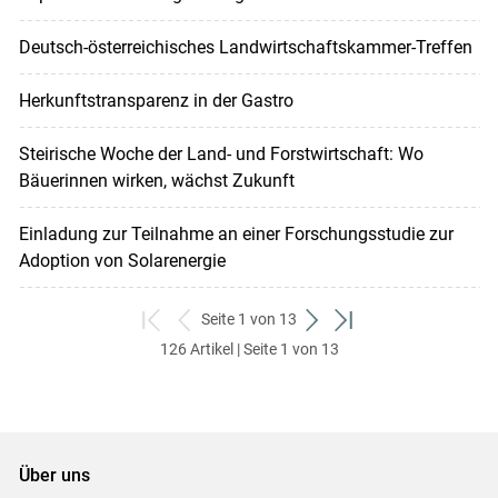
Deutsch-österreichisches Landwirtschaftskammer-Treffen
Herkunftstransparenz in der Gastro
Steirische Woche der Land- und Forstwirtschaft: Wo
Bäuerinnen wirken, wächst Zukunft
Einladung zur Teilnahme an einer Forschungsstudie zur
Adoption von Solarenergie
Seite 1 von 13
zum
zurück
weiter
zum
126 Artikel | Seite 1 von 13
ersten
zum
zum
letzten
Set
vorigen
nächsten
Set
Set
Set
Über uns