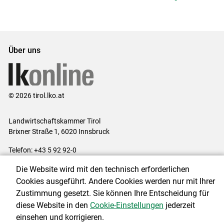
Über uns
© 2026 tirol.lko.at
Landwirtschaftskammer Tirol
Brixner Straße 1, 6020 Innsbruck
Telefon: +43 5 92 92-0
E-Mail:
office@lk-tirol.at
Die Website wird mit den technisch erforderlichen
Impressum
|
Kontakt
|
Datenschutzerklärung
|
Barrierefreiheit
|
Cookies ausgeführt. Andere Cookies werden nur mit Ihrer
Cookie-Einstellungen
Zustimmung gesetzt. Sie können Ihre Entscheidung für
diese Website in den
Cookie-Einstellungen
jederzeit
einsehen und korrigieren.