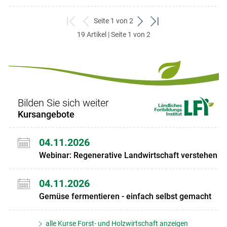
Seite 1 von 2
zum
zurück
weiter
zum
19 Artikel | Seite 1 von 2
ersten
zum
zum
letzten
Set
vorigen
nächsten
Set
Set
Set
Bilden Sie sich weiter
Kursangebote
04.11.2026
Webinar: Regenerative Landwirtschaft verstehen
04.11.2026
Gemüse fermentieren - einfach selbst gemacht
alle Kurse Forst- und Holzwirtschaft anzeigen