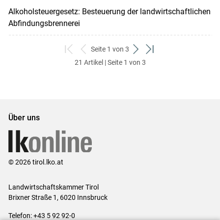
Alkoholsteuergesetz: Besteuerung der landwirtschaftlichen
Abfindungsbrennerei
Seite 1 von 3
zum
zurück
weiter
zum
21 Artikel | Seite 1 von 3
ersten
zum
zum
letzten
Set
vorigen
nächsten
Set
Set
Set
Über uns
© 2026 tirol.lko.at
Landwirtschaftskammer Tirol
Brixner Straße 1, 6020 Innsbruck
Telefon: +43 5 92 92-0