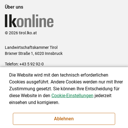
Über uns
© 2026 tirol.lko.at
Landwirtschaftskammer Tirol
Brixner Straße 1, 6020 Innsbruck
Telefon: +43 5 92 92-0
E-Mail:
office@lk-tirol.at
Die Website wird mit den technisch erforderlichen
Impressum
|
Kontakt
|
Datenschutzerklärung
|
Barrierefreiheit
|
Cookies ausgeführt. Andere Cookies werden nur mit Ihrer
Cookie-Einstellungen
Zustimmung gesetzt. Sie können Ihre Entscheidung für
diese Website in den
Cookie-Einstellungen
jederzeit
einsehen und korrigieren.
NEWSLETTER
Ablehnen