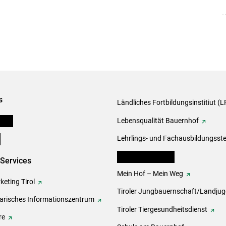
s
Ländliches Fortbildungsinstitiut (LF
onen
Lebensqualität Bauernhof
e
Lehrlings- und Fachausbildungsste
lk Bäuerinnen Tirol
-Services
Mein Hof – Mein Weg
eting Tirol
Tiroler Jungbauernschaft/Landju
rarisches Informationszentrum
Tiroler Tiergesundheitsdienst
re