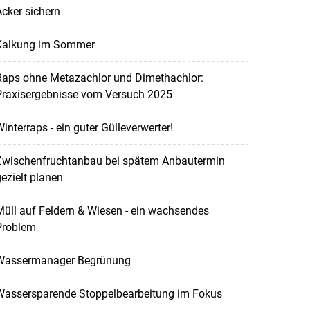
cker sichern
Kalkung im Sommer
Raps ohne Metazachlor und Dimethachlor:
Praxisergebnisse vom Versuch 2025
interraps - ein guter Gülleverwerter!
Zwischenfruchtanbau bei spätem Anbautermin
ezielt planen
üll auf Feldern & Wiesen - ein wachsendes
Problem
Wassermanager Begrünung
Wassersparende Stoppelbearbeitung im Fokus