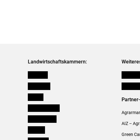
Landwirtschaftskammern:
Weitere
Österreich
Publikati
Burgenland
Verbänd
Kärnten
Partner
Niederösterreich
Agrarmark
Oberösterreich
AIZ – Ag
Salzburg
Green Ca