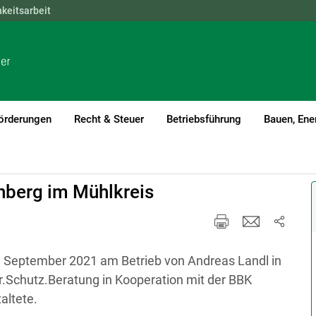
hkeitsarbeit
NÖ
OÖ
SBG
STMK
TIROL
VBG
WIEN
örderungen
Recht & Steuer
Betriebsführung
Bauen, Ene
nberg im Mühlkreis
 September 2021 am Betrieb von Andreas Landl in
.Schutz.Beratung in Kooperation mit der BBK
altete.