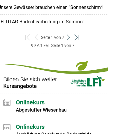
Unsere Gewässer brauchen einen "Sonnenschirm“!
FELDTAG Bodenbearbeitung im Sommer
Seite 1 von 7
zum
zurück
weiter
zum
99 Artikel | Seite 1 von 7
ersten
zum
zum
letzten
Set
vorigen
nächsten
Set
Set
Set
Bilden Sie sich weiter
Kursangebote
Onlinekurs
Abgestufter Wiesenbau
Onlinekurs