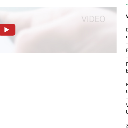
dieser Website müssen Cookies gesetzt werden
.
Datenschutzerklärung
.Sie können Ihre Entscheidung für
llungen jederzeit einsehen und korrigieren
B
n
Akzeptieren
Skip to main content
E
U
U
Z