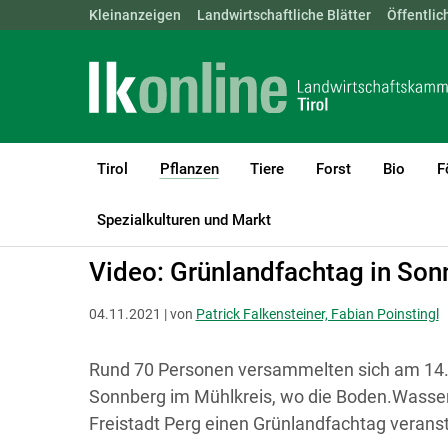
Landwirtschaftskammern:
Kleinanzeigen
Landwirtschaftliche Blätter
ÖSTERREICH
BGLD
Öffentlic
KTN
Tirol
Pflanzen
Tiere
Forst
Bio
F
(current)1
LK Tirol
Pflanzen
Boden-, Wasserschutz & Düngung
Spezialkulturen und Markt
Video: Grünlandfachtag in Son
04.11.2021 | von
Patrick Falkensteiner, Fabian Poinstingl
Rund 70 Personen versammelten sich am 14.
Sonnberg im Mühlkreis, wo die Boden.Wasser
Freistadt Perg einen Grünlandfachtag veranst