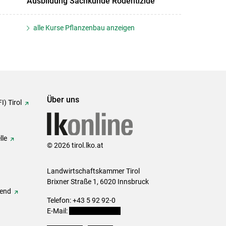
Ausbildung Sachkunde Rodentizide
alle Kurse Pflanzenbau anzeigen
Über uns
I) Tirol
lle
© 2026 tirol.lko.at
Landwirtschaftskammer Tirol
Brixner Straße 1, 6020 Innsbruck
gend
Telefon: +43 5 92 92-0
E-Mail:
office@lk-tirol.at