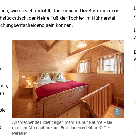
U
auch, wie es sich anfühlt, dort zu sein. Der Blick aus dem
Skip to main content
tückstisch, der kleine Fuß der Tochter im Hühnerstall:
buchungsentscheidend sein können.
U
B
u
uch,
en
sie
Ansprechende Bilder zeigen mehr als nur Räume – sie
e
machen Atmosphäre und Emotionen erlebbar.
© Gert
Perauer