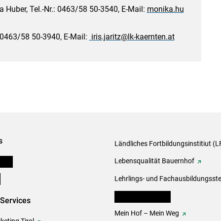
a Huber, Tel.-Nr.: 0463/58 50-3540, ­E-Mail:
monika.hu
.: 0463/58 50-3940, E-Mail:
iris.jaritz@lk-kaernten.at
s
Ländliches Fortbildungsinstitiut (LF
onen
Lebensqualität Bauernhof
e
Lehrlings- und Fachausbildungsste
lk Bäuerinnen Tirol
-Services
Mein Hof – Mein Weg
eting Tirol