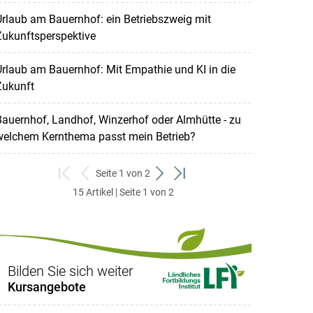
rlaub am Bauernhof: ein Betriebszweig mit
Zukunftsperspektive
rlaub am Bauernhof: Mit Empathie und KI in die
Zukunft
auernhof, Landhof, Winzerhof oder Almhütte - zu
welchem Kernthema passt mein Betrieb?
Seite 1 von 2
zum
zurück
weiter
zum
15 Artikel | Seite 1 von 2
ersten
zum
zum
letzten
Set
vorigen
nächsten
Set
Set
Set
Bilden Sie sich weiter
Kursangebote