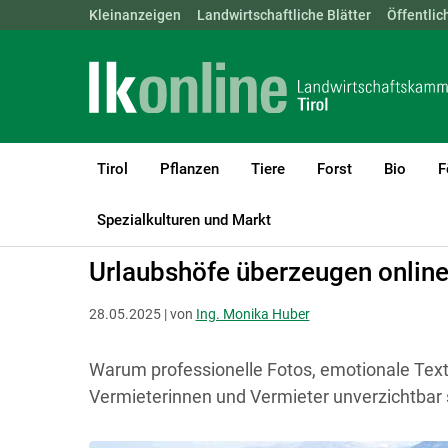
Landwirtschaftskammern:
Kleinanzeigen
Landwirtschaftliche Blätter
ÖSTERREICH
BGLD
Öffentlic
KTN
Tirol
Pflanzen
Tiere
Forst
Bio
F
LK Tirol
Diversifizierung
Urlaub am Bauernhof
Spezialkulturen und Markt
Urlaubshöfe überzeugen online 
28.05.2025 | von
Ing. Monika Huber
Warum professionelle Fotos, emotionale Texte
Vermieterinnen und Vermieter unverzichtbar s