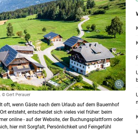
K
K
U
b
U
.
© Gert Perauer
ällt oft, wenn Gäste nach dem Urlaub auf dem Bauernhof
t entsteht, entscheidet sich vieles viel früher: beim
K
mmer online - auf der Website, der Buchungsplattform oder
ch, hier mit Sorgfalt, Persönlichkeit und Feingefühl
W