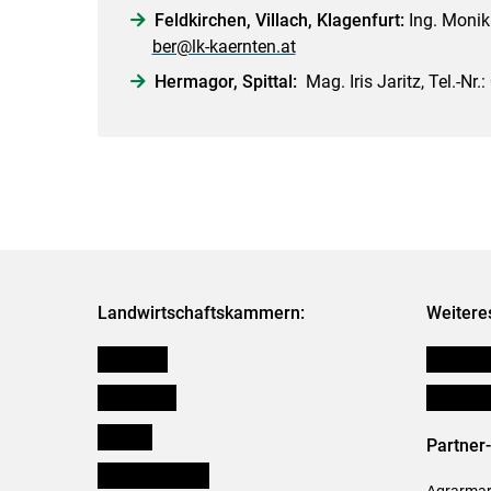
Feldkirchen, Villach, Klagenfurt:
Ing. Monik
ber@lk-kaernten.at
Hermagor, Spittal:
Mag. Iris Jaritz, Tel.-Nr
Landwirtschaftskammern:
Weitere
Österreich
Publikati
Burgenland
Verbänd
Kärnten
Partner
Niederösterreich
Agrarmark