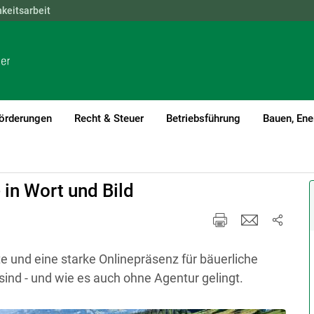
hkeitsarbeit
NÖ
OÖ
SBG
STMK
TIROL
VBG
WIEN
örderungen
Recht & Steuer
Betriebsführung
Bauen, Ene
in Wort und Bild
 und eine starke Onlinepräsenz für bäuerliche
ind - und wie es auch ohne Agentur gelingt.