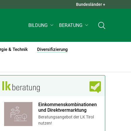
Bundesländer +
QUICK LINKS +
BILDUNG
BERATUNG
rgie & Technik
Diversifizierung
(current)1
Einkommenskombinationen
und Direktvermarktung
Beratungsangebot der LK Tirol
nutzen!