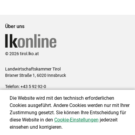
Über uns
© 2026 tirol.lko.at
Landwirtschaftskammer Tirol
Brixner Straße 1, 6020 Innsbruck
Telefon: +43 5 92 92-0
E-Mail:
office@lk-tirol.at
Die Website wird mit den technisch erforderlichen
Impressum
|
Kontakt
|
Datenschutzerklärung
|
Barrierefreiheit
|
Cookies ausgeführt. Andere Cookies werden nur mit Ihrer
Cookie-Einstellungen
Zustimmung gesetzt. Sie können Ihre Entscheidung für
diese Website in den
Cookie-Einstellungen
jederzeit
einsehen und korrigieren.