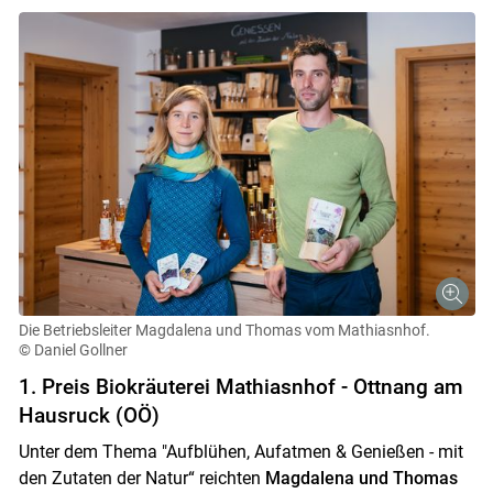
Skip to main content
Die Betriebsleiter Magdalena und Thomas vom Mathiasnhof.
© Daniel Gollner
1. Preis Biokräuterei Mathiasnhof - Ottnang am
Hausruck (OÖ)
Unter dem Thema "Aufblühen, Aufatmen & Genießen - mit
den Zutaten der Natur“ reichten
Magdalena und Thomas