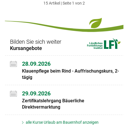
15 Artikel | Seite 1 von 2
ersten
zum
zum
letzten
Set
vorigen
nächsten
Set
Set
Set
Bilden Sie sich weiter
Kursangebote
28.09.2026
Klauenpflege beim Rind - Auffrischungskurs, 2-
tägig
29.09.2026
Zertifikatslehrgang Bäuerliche
Direktvermarktung
alle Kurse Urlaub am Bauernhof anzeigen