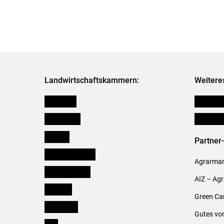
Landwirtschaftskammern:
Weitere
Österreich
Publikati
Burgenland
Verbänd
Kärnten
Partner
Niederösterreich
Agrarmark
Oberösterreich
AIZ – Ag
Salzburg
Green Ca
Steiermark
Gutes vo
Tirol