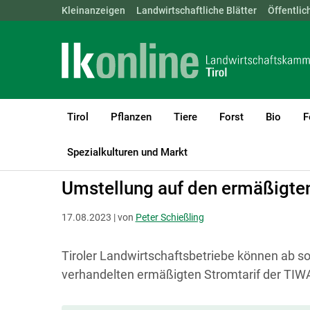
Landwirtschaftskammern:
Kleinanzeigen
Landwirtschaftliche Blätter
ÖSTERREICH
BGLD
Öffentlic
KTN
Tirol
Pflanzen
Tiere
Forst
Bio
F
LK Tirol
Bauen, Energie & Technik
Strom, Wärme und Mobilität
Spezialkulturen und Markt
Umstellung auf den ermäßigten
17.08.2023 | von
Peter Schießling
Tiroler Landwirtschaftsbetriebe können ab s
verhandelten ermäßigten Stromtarif der TIW