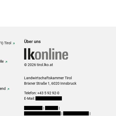
Über uns
I) Tirol
lle
© 2026 tirol.lko.at
Landwirtschaftskammer Tirol
Brixner Straße 1, 6020 Innsbruck
gend
Telefon: +43 5 92 92-0
E-Mail:
office@lk-tirol.at
Impressum
|
Kontakt
|
Datenschutzerklärung
|
Barrierefreiheit
|