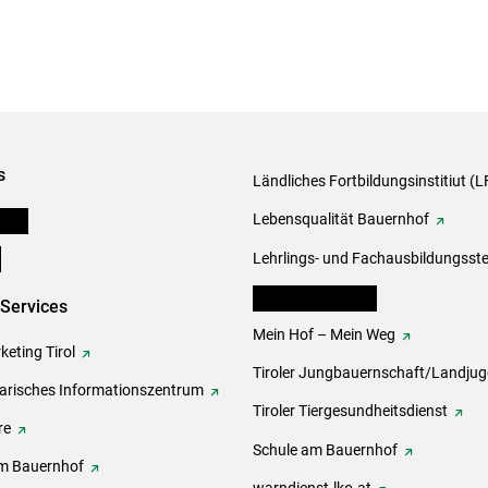
s
Ländliches Fortbildungsinstitiut (LF
onen
Lebensqualität Bauernhof
e
Lehrlings- und Fachausbildungsste
lk Bäuerinnen Tirol
-Services
Mein Hof – Mein Weg
eting Tirol
Tiroler Jungbauernschaft/Landju
rarisches Informationszentrum
Tiroler Tiergesundheitsdienst
re
Schule am Bauernhof
m Bauernhof
warndienst.lko.at