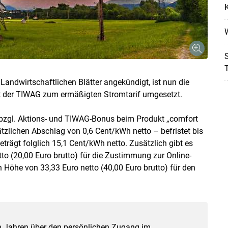
K
W
S
T
andwirtschaftlichen Blätter angekündigt, ist nun die
t der TIWAG zum ermäßigten Stromtarif umgesetzt.
abzgl. Aktions- und TIWAG-Bonus beim Produkt „comfort
tzlichen Abschlag von 0,6 Cent/kWh netto – befristet bis
eträgt folglich 15,1 Cent/kWh netto. Zusätzlich gibt es
to (20,00 Euro brutto) für die Zustimmung zur Online-
Höhe von 33,33 Euro netto (40,00 Euro brutto) für den
ren Jahren über den persönlichen Zugang im