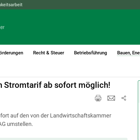
hkeitsarbeit
NÖ
OÖ
SBG
STMK
TIROL
VBG
WIEN
örderungen
Recht & Steuer
Betriebsführung
Bauen, Ene
 Stromtarif ab sofort möglich!
ofort auf den von der Landwirtschaftskammer
AG umstellen.