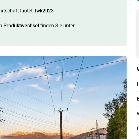
rtschaft lautet:
lwk2023
um
Produktwechsel
finden Sie unter:
H
Skip to main content