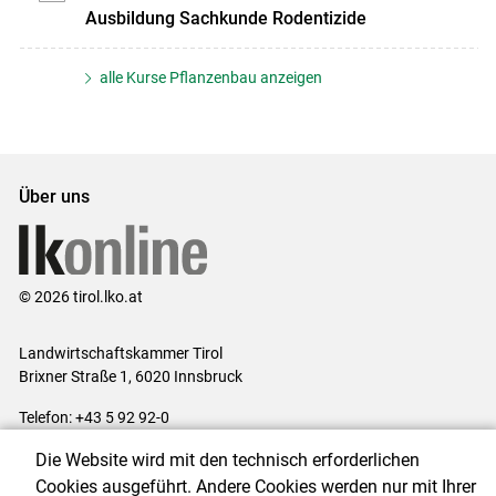
Ausbildung Sachkunde Rodentizide
alle Kurse Pflanzenbau anzeigen
Über uns
© 2026 tirol.lko.at
Landwirtschaftskammer Tirol
Brixner Straße 1, 6020 Innsbruck
Telefon: +43 5 92 92-0
E-Mail:
office@lk-tirol.at
Die Website wird mit den technisch erforderlichen
Impressum
|
Kontakt
|
Datenschutzerklärung
|
Barrierefreiheit
|
Cookies ausgeführt. Andere Cookies werden nur mit Ihrer