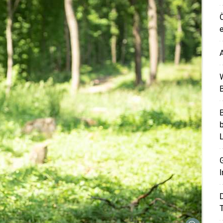
Ö
e
A
W
B
B
G
I
T