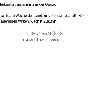
erkunftstransparenz in der Gastro
teirische Woche der Land- und Forstwirtschaft: Wo
Bäuerinnen wirken, wächst Zukunft
Seite 1 von 13
zum
zurück
weiter
zum
124 Artikel | Seite 1 von 13
ersten
zum
zum
letzten
Set
vorigen
nächsten
Set
Set
Set