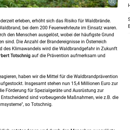
H
S
derzeit erleben, erhöht sich das Risiko für Waldbrände.
Waldbrand, bei dem 200 Feuerwehrleute im Einsatz waren.
urch den Menschen ausgelöst, wobei der häufigste Grund
 sind. Die Anzahl der Brandereignisse in Österreich
d des Klimawandels wird die Waldbrandgefahr in Zukunft
bert Totschnig
auf die Prävention aufmerksam und
Skip to main content
agieren, haben wir die Mittel für die Waldbrandprävention
fgestockt. Insgesamt stehen nun 15,4 Millionen Euro zur
ie Förderung für Spezialgeräte und Ausrüstung zur
Entscheidend sind vorbeugende Maßnahmen, wie z.B. die
rnsysteme", so Totschnig.