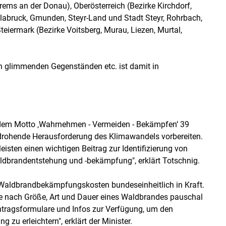
rems an der Donau), Oberösterreich (Bezirke Kirchdorf,
klabruck, Gmunden, Steyr-Land und Stadt Steyr, Rohrbach,
teiermark (Bezirke Voitsberg, Murau, Liezen, Murtal,
 glimmenden Gegenständen etc. ist damit in
dem Motto ‚Wahrnehmen - Vermeiden - Bekämpfen‘ 39
drohende Herausforderung des Klimawandels vorbereiten.
isten einen wichtigen Beitrag zur Identifizierung von
brandentstehung und -bekämpfung", erklärt Totschnig.
r Waldbrandbekämpfungskosten bundeseinheitlich in Kraft.
je nach Größe, Art und Dauer eines Waldbrandes pauschal
tragsformulare und Infos zur Verfügung, um den
u erleichtern", erklärt der Minister.