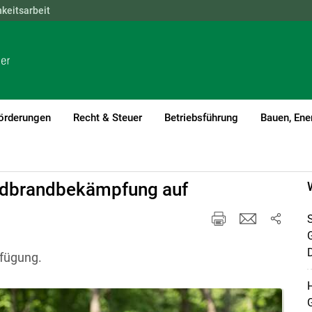
hkeitsarbeit
NÖ
OÖ
SBG
STMK
TIROL
VBG
WIEN
örderungen
Recht & Steuer
Betriebsführung
Bauen, Ene
aldbrandbekämpfung auf
S
D
rfügung.
H