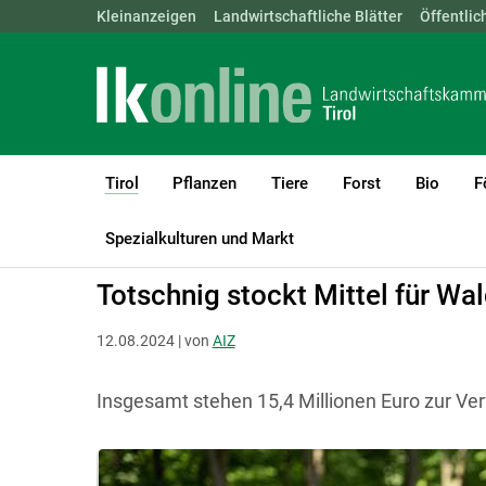
Landwirtschaftskammern:
Kleinanzeigen
Landwirtschaftliche Blätter
ÖSTERREICH
BGLD
Öffentlic
KTN
Tirol
Pflanzen
Tiere
Forst
Bio
F
(current)1
LK Tirol
Tirol
Spezialkulturen und Markt
Totschnig stockt Mittel für W
12.08.2024 | von
AIZ
Insgesamt stehen 15,4 Millionen Euro zur Ve