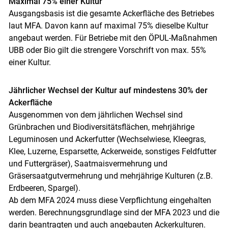
Maximal
75% einer Kultur
Ausgangsbasis ist die gesamte Ackerfläche des Betriebes
laut MFA. Davon kann auf maximal 75% dieselbe Kultur
angebaut werden. Für Betriebe mit den ÖPUL-Maßnahmen
UBB oder Bio gilt die strengere Vorschrift von max. 55%
einer Kultur.
Jährlicher Wechsel der Kultur auf mindestens 30% der
Ackerfläche
Ausgenommen von dem jährlichen Wechsel sind
Grünbrachen und Biodiversitätsflächen, mehrjährige
Leguminosen und Ackerfutter (Wechselwiese, Kleegras,
Skip to main content
Klee, Luzerne, Esparsette, Ackerweide, sonstiges Feldfutter
und Futtergräser), Saatmaisvermehrung und
Gräsersaatgutvermehrung und mehrjährige Kulturen (z.B.
Erdbeeren, Spargel).
Ab dem MFA 2024 muss diese Verpflichtung eingehalten
werden. Berechnungsgrundlage sind der MFA 2023 und die
darin beantragten und auch angebauten Ackerkulturen.