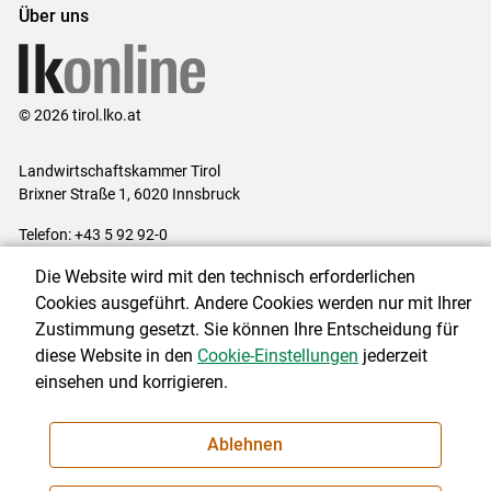
Über uns
© 2026 tirol.lko.at
Landwirtschaftskammer Tirol
Brixner Straße 1, 6020 Innsbruck
Telefon: +43 5 92 92-0
E-Mail:
office@lk-tirol.at
Die Website wird mit den technisch erforderlichen
Impressum
|
Kontakt
|
Datenschutzerklärung
|
Barrierefreiheit
|
Cookies ausgeführt. Andere Cookies werden nur mit Ihrer
Cookie-Einstellungen
Zustimmung gesetzt. Sie können Ihre Entscheidung für
diese Website in den
Cookie-Einstellungen
jederzeit
einsehen und korrigieren.
NEWSLETTER
Ablehnen