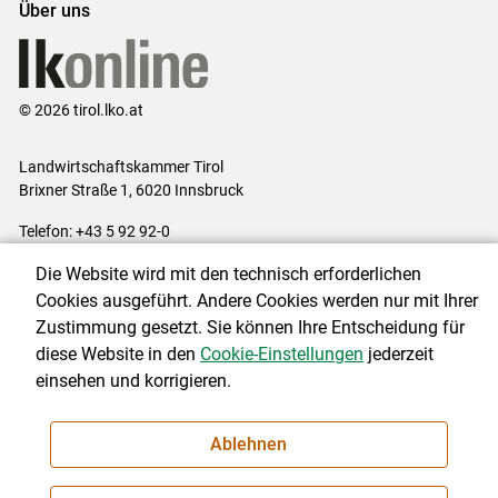
Über uns
© 2026 tirol.lko.at
Landwirtschaftskammer Tirol
Brixner Straße 1, 6020 Innsbruck
Telefon: +43 5 92 92-0
E-Mail:
office@lk-tirol.at
Die Website wird mit den technisch erforderlichen
Impressum
|
Kontakt
|
Datenschutzerklärung
|
Barrierefreiheit
|
Cookies ausgeführt. Andere Cookies werden nur mit Ihrer
Cookie-Einstellungen
Zustimmung gesetzt. Sie können Ihre Entscheidung für
diese Website in den
Cookie-Einstellungen
jederzeit
einsehen und korrigieren.
NEWSLETTER
Ablehnen