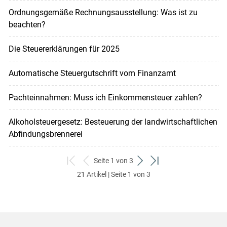
Ordnungsgemäße Rechnungsausstellung: Was ist zu
beachten?
Die Steuererklärungen für 2025
Automatische Steuergutschrift vom Finanzamt
Pachteinnahmen: Muss ich Einkommensteuer zahlen?
Alkoholsteuergesetz: Besteuerung der landwirtschaftlichen
Abfindungsbrennerei
Seite 1 von 3
zum
zurück
weiter
zum
21 Artikel | Seite 1 von 3
ersten
zum
zum
letzten
Set
vorigen
nächsten
Set
Set
Set