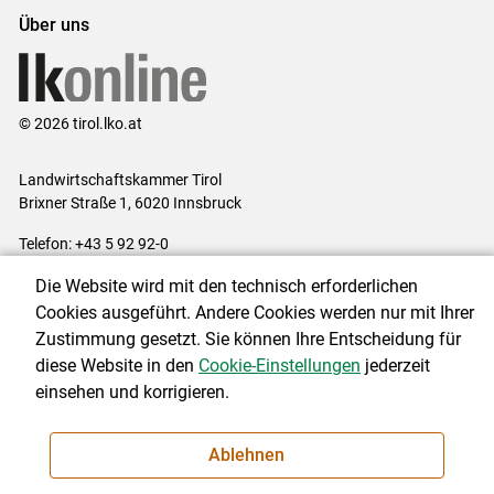
Über uns
© 2026 tirol.lko.at
Landwirtschaftskammer Tirol
Brixner Straße 1, 6020 Innsbruck
Telefon: +43 5 92 92-0
E-Mail:
office@lk-tirol.at
Die Website wird mit den technisch erforderlichen
Impressum
|
Kontakt
|
Datenschutzerklärung
|
Barrierefreiheit
|
Cookies ausgeführt. Andere Cookies werden nur mit Ihrer
Cookie-Einstellungen
Zustimmung gesetzt. Sie können Ihre Entscheidung für
diese Website in den
Cookie-Einstellungen
jederzeit
einsehen und korrigieren.
NEWSLETTER
Ablehnen