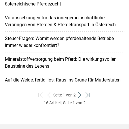
österreichische Pferdezucht
Voraussetzungen für das innergemeinschaftliche
Verbringen von Pferden & Pferdetransport in Österreich
Steuer-Fragen: Womit werden pferdehaltende Betriebe
immer wieder konfrontiert?
Mineralstoffversorgung beim Pferd: Die wirkungsvollen
Bausteine des Lebens
Auf die Weide, fertig, los: Raus ins Grüne für Mutterstuten
Seite 1 von 2
zum
zurück
weiter
zum
16 Artikel | Seite 1 von 2
ersten
zum
zum
letzten
Set
vorigen
nächsten
Set
Set
Set